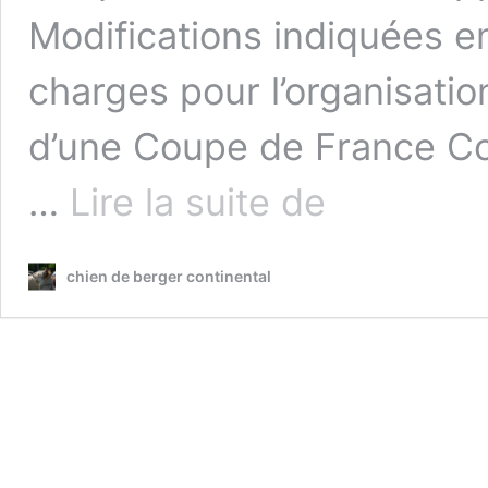
Modifications indiquées e
charges pour l’organisatio
d’une Coupe de France Co
Règlement,
…
Lire la suite de
cahier
des
charges,
chien de berger continental
demande
d’engagement,
demande
de
concours