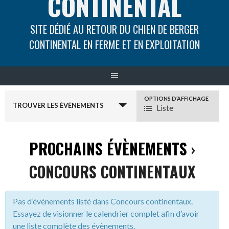
CONTINENTAL
SITE DÉDIÉ AU RETOUR DU CHIEN DE BERGER
CONTINENTAL EN FERME ET EN EXPLOITATION
NAVIGATION
OPTIONS D’AFFICHAGE
TROUVER LES ÉVÈNEMENTS
Liste
PAR
L’AFFICHAGE
PROCHAINS ÉVÈNEMENTS
›
DES
CONCOURS CONTINENTAUX
ÉVÈNEMENTS
Pas d’évènements listé dans Concours continentaux.
Essayez de visionner le calendrier complet afin d’avoir
une liste complète des évènements.