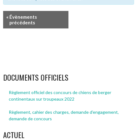
NAVIGATION
«
Évènements
précédents
DE
LA
LISTE
DES
ÉVÈNEMENTS
DOCUMENTS OFFICIELS
Règlement officiel des concours de chiens de berger
continentaux sur troupeaux 2022
Règlement, cahier des charges, demande d’engagement,
demande de concours
ACTUEL