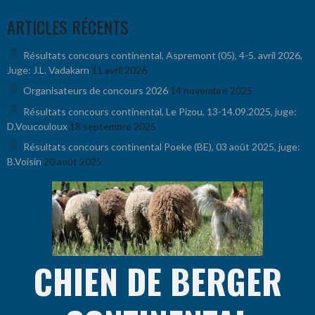
Aller
ARTICLES RÉCENTS
au
contenu
Résultats concours continental, Aspremont (05), 4-5. avril 2026,
Juge: J.L. Vadakarn
11 avril 2026
Organisateurs de concours 2026
14 novembre 2025
Résultats concours continental, Le Pizou, 13-14.09.2025, juge:
D.Voucouloux
18 septembre 2025
Résultats concours continental Poeke (BE), 03 août 2025, juge:
B.Voisin
20 août 2025
CHIEN DE BERGER