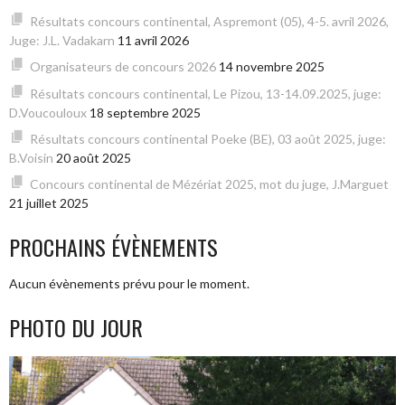
Résultats concours continental, Aspremont (05), 4-5. avril 2026,
Juge: J.L. Vadakarn
11 avril 2026
Organisateurs de concours 2026
14 novembre 2025
Résultats concours continental, Le Pizou, 13-14.09.2025, juge:
D.Voucouloux
18 septembre 2025
Résultats concours continental Poeke (BE), 03 août 2025, juge:
B.Voisin
20 août 2025
Concours continental de Mézériat 2025, mot du juge, J.Marguet
21 juillet 2025
PROCHAINS ÉVÈNEMENTS
Aucun évènements prévu pour le moment.
PHOTO DU JOUR