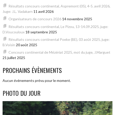
Résultats concours continental, Aspremont (05), 4-5. avril 2026,
Juge: J.L. Vadakarn
11 avril 2026
Organisateurs de concours 2026
14 novembre 2025
Résultats concours continental, Le Pizou, 13-14.09.2025, juge:
D.Voucouloux
18 septembre 2025
Résultats concours continental Poeke (BE), 03 août 2025, juge:
B.Voisin
20 août 2025
Concours continental de Mézériat 2025, mot du juge, J.Marguet
21 juillet 2025
PROCHAINS ÉVÈNEMENTS
Aucun évènements prévu pour le moment.
PHOTO DU JOUR