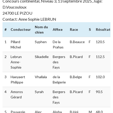
Concours continental, Niveau 3, 13 septembre 2025, Juge:
D.Voucouloux
24700 LE PIZOU
Contact: Anne Sophie LEBRUN
Nom du
#
Conducteur
Affixe
Race
S
Résultat
chien
1
Pillard
Syphen
De la
B.Beauce
F
120.5
Michel
Prahas
2
Lebrun
Sikadelle
Bergers
B.Picard
F
112.5
Anne-
des
Sophie
Fays
3
Haeyaert
Vhallala
de la
B.Belge
F
102.0
Philippe
Belgerie
4
Amoros
Syrah
Bergers
B.Picard
F
90.5
Gérard
des
Fays
5
Pouvesle
Alec
Aloha
B.Hol.
M
68.0