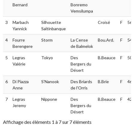
Bernard
Bonremo
Vemsilumpa
3
Marbach
Silhouette
Croisé
F
56.
Yannick
Saltinbanque
4
Fourre
Storm
La Cense
Bou.Ard.
F
54.
Berengere
de Balmelok
5
Legras
Tokyo
Des
B.Beauce
F
50.
Valérie
Bergers du
Désert
6
Di Piazza
S'Nanook
Des Briards
B.Brie
F
46.
Anne
de l'Orris
7
Legras
Nippone
Des
B.Beauce
F
42.
Jeremy
Bergers du
Désert
Affichage des éléments 1 à 7 sur 7 éléments