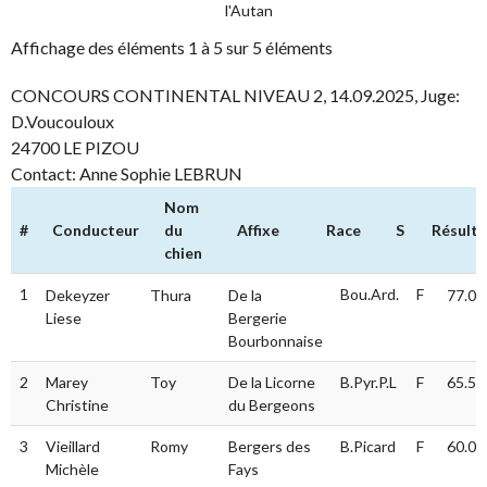
l'Autan
Affichage des éléments 1 à 5 sur 5 éléments
CONCOURS CONTINENTAL NIVEAU 2, 14.09.2025, Juge:
D.Voucouloux
24700 LE PIZOU
Contact: Anne Sophie LEBRUN
Nom
#
Conducteur
du
Affixe
Race
S
Résulta
chien
#
Conducteur
Nom du
Affixe
Race
S
Résul
1
Bou.Ard.
F
Dekeyzer
Thura
De la
77.0
chien
Liese
Bergerie
Bourbonnaise
2
Marey
Toy
De la Licorne
B.Pyr.P.L
F
65.5
Christine
du Bergeons
3
Vieillard
Romy
Bergers des
B.Picard
F
60.0
Michèle
Fays