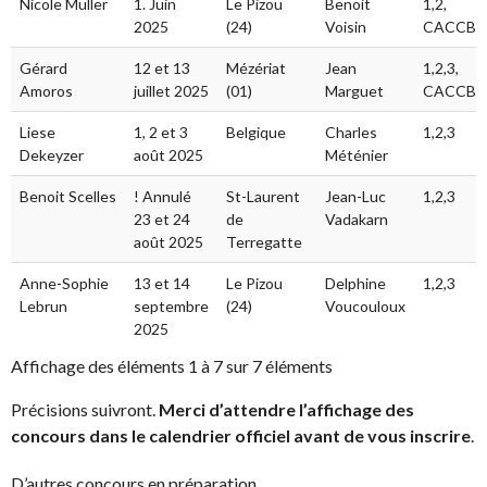
Nicole Muller
1. Juin
Le Pizou
Benoit
1,2,
2025
(24)
Voisin
CACCBT
Gérard
12 et 13
Mézériat
Jean
1,2,3,
Amoros
juillet 2025
(01)
Marguet
CACCBT
Liese
1, 2 et 3
Belgique
Charles
1,2,3
Dekeyzer
août 2025
Méténier
Benoit Scelles
! Annulé
St-Laurent
Jean-Luc
1,2,3
23 et 24
de
Vadakarn
août 2025
Terregatte
Anne-Sophie
13 et 14
Le Pizou
Delphine
1,2,3
Lebrun
septembre
(24)
Voucouloux
2025
Affichage des éléments 1 à 7 sur 7 éléments
Précisions suivront.
Merci d’attendre l’affichage des
concours dans le calendrier officiel avant de vous inscrire
.
D’autres concours en préparation.