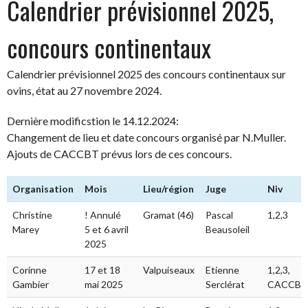
Calendrier prévisionnel 2025,
concours continentaux
Calendrier prévisionnel 2025 des concours continentaux sur
ovins, état au 27 novembre 2024.
Dernière modificstion le 14.12.2024:
Changement de lieu et date concours organisé par N.Muller.
Ajouts de CACCBT prévus lors de ces concours.
Organisation
Mois
Lieu/région
Juge
Niv
Christine
! Annulé
Gramat (46)
Pascal
1,2,3
Marey
5 et 6 avril
Beausoleil
2025
Corinne
17 et 18
Valpuiseaux
Etienne
1,2,3,
Gambier
mai 2025
Serclérat
CACCBT