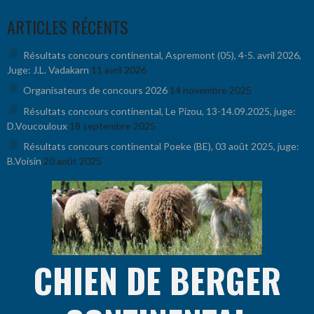
Aller
ARTICLES RÉCENTS
au
contenu
Résultats concours continental, Aspremont (05), 4-5. avril 2026,
Juge: J.L. Vadakarn
11 avril 2026
Organisateurs de concours 2026
14 novembre 2025
Résultats concours continental, Le Pizou, 13-14.09.2025, juge:
D.Voucouloux
18 septembre 2025
Résultats concours continental Poeke (BE), 03 août 2025, juge:
B.Voisin
20 août 2025
CHIEN DE BERGER