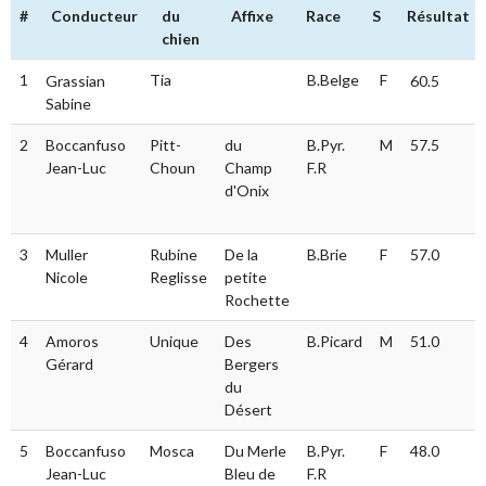
#
Conducteur
du
Affixe
Race
S
Résultat
chien
#
Conducteur
Nom du
Affixe
Race
S
Résultat
1
Tia
B.Belge
F
Grassian
60.5
chien
Sabine
2
Boccanfuso
Pitt-
du
B.Pyr.
M
57.5
Jean-Luc
Choun
Champ
F.R
d'Onix
3
Muller
Rubine
De la
B.Brie
F
57.0
Nicole
Reglisse
petite
Rochette
4
Amoros
Unique
Des
B.Picard
M
51.0
Gérard
Bergers
du
Désert
5
Boccanfuso
Mosca
Du Merle
B.Pyr.
F
48.0
Jean-Luc
Bleu de
F.R