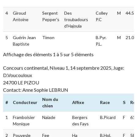
4
Giroud
Sergent
Des
Colley
M
44.5
Antoine
Pepper's
troubadours
P.C
d'Hajoula
5
Guérin Jean
Timon
B.Pyr.
M
21.0
Baptiste
P.L.
Affichage des éléments 1 à 5 sur 5 éléments
Concours continental, Niveau 1, 14 septembre 2025, Juge:
D.Voucouloux
24700 LE PIZOU
Contact: Anne Sophie LEBRUN
Nom du
#
Conducteur
Affixe
Race
S
Rés
chien
1
Framboisier
Naiade
Bergers
B.Picard
F
61.
Monique
des Fays
2
Pouvesle
Fee
Ha
B.Hol.
F
58.