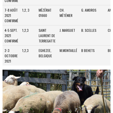
CONFIRMÉ
7-8 AOÛT
1,2, 3
MÉZÉRIAT
CH.
G. AMOROS
AM
2021
01660
MÉTÉNIER
CONFIRMÉ
4-5 SEPT.
1,2,3
SAINT
J. MARGUET
B. SCELLES
CH
2021
LAURENT DE
CONFIRMÉ
TERREGATTE
2-3
1,2,3
EGHEZEE,
M.MONTAILLÉ
B BEHETS
BEH
OCTOBRE
BELGIQUE
2021