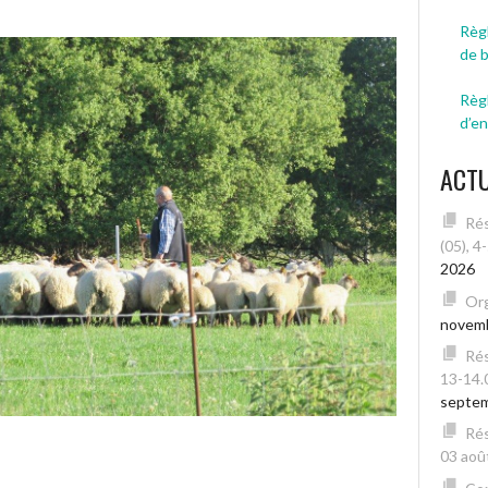
Règl
de 
Règ
d’e
ACT
Rés
(05), 4
2026
Org
novem
Rés
13-14.
septe
Rés
03 août