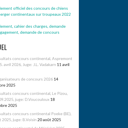
ement officiel des concours de chiens
berger continentaux sur troupeaux 2022
lement, cahier des charges, demande
ngagement, demande de concours
UEL
ultats concours continental, Aspremont
-5. avril 2026, Juge: J.L. Vadakarn
11 avril
anisateurs de concours 2026
14
bre 2025
ultats concours continental, Le Pizou,
09.2025, juge: D.Voucouloux
18
mbre 2025
ultats concours continental Poeke (BE),
 2025, juge: B.Voisin
20 août 2025