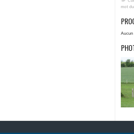
Con
mot du
PRO
Aucun 
PHO