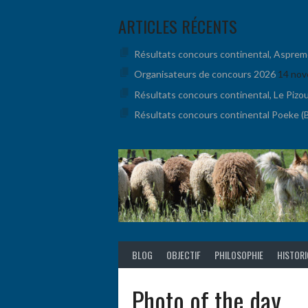
Aller
ARTICLES RÉCENTS
au
contenu
Résultats concours continental, Aspremont
Organisateurs de concours 2026
14 nov
Résultats concours continental, Le Pizo
Résultats concours continental Poeke (BE
BLOG
OBJECTIF
PHILOSOPHIE
HISTOR
Photo of the day