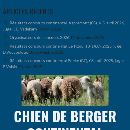
Aller
ARTICLES RÉCENTS
au
contenu
Résultats concours continental, Aspremont (05), 4-5. avril 2026,
Juge: J.L. Vadakarn
11 avril 2026
Organisateurs de concours 2026
14 novembre 2025
Résultats concours continental, Le Pizou, 13-14.09.2025, juge:
D.Voucouloux
18 septembre 2025
Résultats concours continental Poeke (BE), 03 août 2025, juge:
B.Voisin
20 août 2025
CHIEN DE BERGER