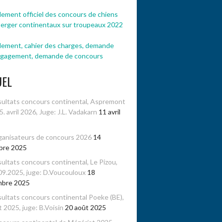
ement officiel des concours de chiens
berger continentaux sur troupeaux 2022
lement, cahier des charges, demande
ngagement, demande de concours
UEL
ultats concours continental, Aspremont
-5. avril 2026, Juge: J.L. Vadakarn
11 avril
anisateurs de concours 2026
14
bre 2025
ultats concours continental, Le Pizou,
09.2025, juge: D.Voucouloux
18
mbre 2025
ultats concours continental Poeke (BE),
 2025, juge: B.Voisin
20 août 2025