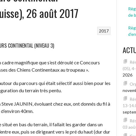
isse), 26 août 2017
Règl
de 
Règ
2017
d’e
URS CONTINENTAL (NIVEAU 3)
ACT
n cadre magnifique que s’est déroulé ce Concours
Rés
(05), 4
isses des Chiens Continentaux au troupeau ».
2026
tour du parcours qui était sélectif aussi bien pour les
Org
guration du terrain très pentu.
novem
Rés
 Steve JAUNIN, évoluant chez eux, ont donnés du fil à
13-14.
 d’environ 40mn.
septe
Rés
 situé en bas du terrain, il fallait les garder dans un
03 août
entre eux, puis se dirigeant vers le pré du haut (dur dur