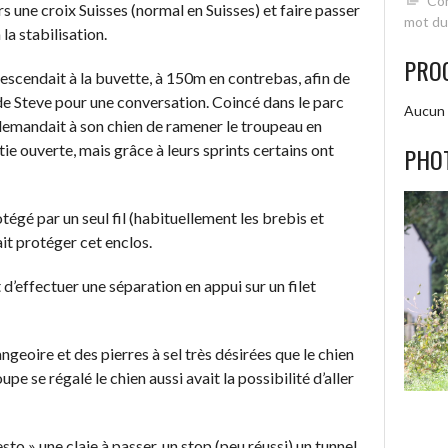
Con
ers une croix Suisses (normal en Suisses) et faire passer
mot du
la stabilisation.
PRO
descendait à la buvette, à 150m en contrebas, afin de
 de Steve pour une conversation. Coincé dans le parc
Aucun 
, demandait à son chien de ramener le troupeau en
ie ouverte, mais grâce à leurs sprints certains ont
PHO
égé par un seul fil (habituellement les brebis et
it protéger cet enclos.
 d’effectuer une séparation en appui sur un filet
eoire et des pierres à sel très désirées que le chien
upe se régalé le chien aussi avait la possibilité d’aller
sto » une claie à passer, un stop (peu réussi) un tunnel