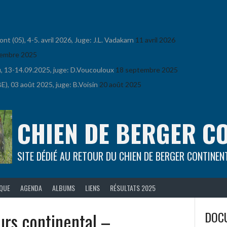
 (05), 4-5. avril 2026, Juge: J.L. Vadakarn
11 avril 2026
embre 2025
u, 13-14.09.2025, juge: D.Voucouloux
18 septembre 2025
), 03 août 2025, juge: B.Voisin
20 août 2025
CHIEN DE BERGER C
SITE DÉDIÉ AU RETOUR DU CHIEN DE BERGER CONTINEN
IQUE
AGENDA
ALBUMS
LIENS
RÉSULTATS 2025
urs continental –
DOCU