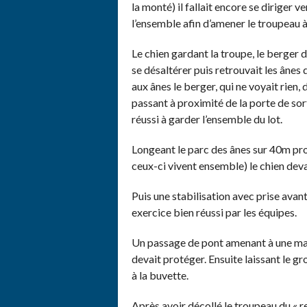
la monté) il fallait encore se diriger v
l’ensemble afin d’amener le troupeau à 
Le chien gardant la troupe, le berger 
se désaltérer puis retrouvait les ânes
aux ânes le berger, qui ne voyait rien
passant à proximité de la porte de sort
réussi à garder l’ensemble du lot.
Longeant le parc des ânes sur 40m prot
ceux-ci vivent ensemble) le chien deva
Puis une stabilisation avec prise avant
exercice bien réussi par les équipes.
Un passage de pont amenant à une mang
devait protéger. Ensuite laissant le gro
à la buvette.
Après avoir décollé le troupeau du « re