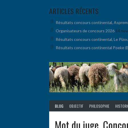
Aller
ARTICLES RÉCENTS
au
contenu
Résultats concours continental, Aspremont
Organisateurs de concours 2026
14 nov
Résultats concours continental, Le Pizo
Résultats concours continental Poeke (BE
BLOG
OBJECTIF
PHILOSOPHIE
HISTOR
Mot du juge, Conco