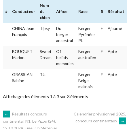
Nom
#
Conducteur
du
Affixe
Race
S
Résultat
chien
CHINA Jean
Tipsy
Du
Berger
F
Ajourné
François
berger
Pyrénées
ancestral
PL
BOUQUET
Sweet
Of
Berger
F
Apte
Marion
Dream
heliofy
australien
memories
GRASSIAN
Tia
Berger
F
Apte
Sabine
Belge
malinois
Affichage des éléments 1 à 3 sur 3 éléments
NAVIGATION
←
Résultats concours
Calendrier prévisionnel 2025,
concours continentaux
→
continental, N1, Le Pizou (24),
12.10.2024, juge: Ch.Méténier