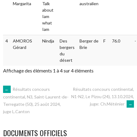
Margarita
Talk
australien
about
Iam
what
Iam
4
AMOROS
Nindja
Des
Berger de
F
76.0
-
Gérard
bergers
Brie
du
désert
Affichage des éléments 1 à 4 sur 4 éléments
NAVIGATION
←
Résultats concours
Résultats concours continental,
N1-N2, Le Pizou (24), 13.10.2024,
continental, N3, Saint-Laurent-de-
juge: Ch.Méténier
→
Terregatte (50), 25 août 2024,
DES
juge L.Canton
ARTICLES
DOCUMENTS OFFICIELS