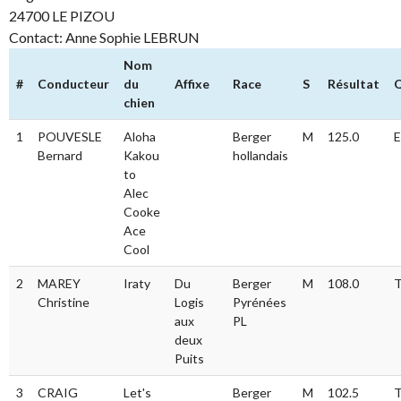
24700 LE PIZOU
Contact: Anne Sophie LEBRUN
Nom
#
Conducteur
du
Affixe
Race
S
Résultat
Q
chien
1
POUVESLE
Aloha
Berger
M
125.0
E
Bernard
Kakou
hollandais
to
Alec
Cooke
Ace
Cool
2
MAREY
Iraty
Du
Berger
M
108.0
T
Christine
Logis
Pyrénées
aux
PL
deux
Puits
3
CRAIG
Let's
Berger
M
102.5
T