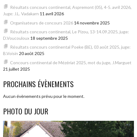
Résultats concours continental, Aspremont (05), 4-5. avril 2026,
Juge: J.L. Vadakarn
11 avril 2026
Organisateurs de concours 2026
14 novembre 2025
Résultats concours continental, Le Pizou, 13-14.09.2025, juge:
D.Voucouloux
18 septembre 2025
Résultats concours continental Poeke (BE), 03 août 2025, juge:
B.Voisin
20 août 2025
Concours continental de Mézériat 2025, mot du juge, J.Marguet
21 juillet 2025
PROCHAINS ÉVÈNEMENTS
Aucun évènements prévu pour le moment.
PHOTO DU JOUR