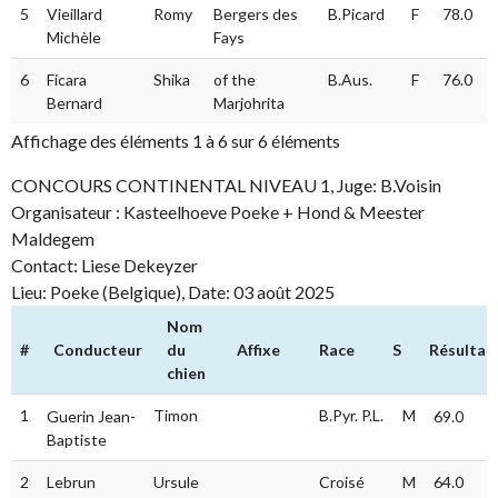
5
Vieillard
Romy
Bergers des
B.Picard
F
78.0
Michèle
Fays
6
Ficara
Shika
of the
B.Aus.
F
76.0
Bernard
Marjohrita
Affichage des éléments 1 à 6 sur 6 éléments
CONCOURS CONTINENTAL NIVEAU 1, Juge: B.Voisin
Organisateur : Kasteelhoeve Poeke + Hond & Meester
Maldegem
Contact: Liese Dekeyzer
Lieu: Poeke (Belgique), Date: 03 août 2025
Nom
#
Conducteur
du
Affixe
Race
S
Résultat
chien
#
Conducteur
Nom
Affixe
Race
S
Résultat
1
Timon
B.Pyr. P.L.
M
Guerin Jean-
69.0
du
Baptiste
chien
2
Lebrun
Ursule
Croisé
M
64.0