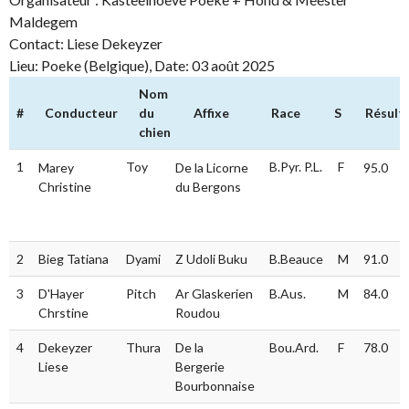
Maldegem
Contact: Liese Dekeyzer
Lieu: Poeke (Belgique), Date: 03 août 2025
Nom
#
Conducteur
du
Affixe
Race
S
Résult
chien
#
Conducteur
Nom
Affixe
Race
S
Résult
1
Toy
B.Pyr. P.L.
F
Marey
De la Licorne
95.0
du
Christine
du Bergons
chien
2
Bieg Tatiana
Dyami
Z Udoli Buku
B.Beauce
M
91.0
3
D'Hayer
Pitch
Ar Glaskerien
B.Aus.
M
84.0
Chrstine
Roudou
4
Dekeyzer
Thura
De la
Bou.Ard.
F
78.0
Liese
Bergerie
Bourbonnaise