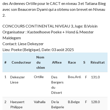
des Ardennes Ortille pour le CACT en niveau 3 et Tatiana Bieg
avec son Beauceron Dyami qui a obtenu son brevet en Niveau
2.
CONCOURS CONTINENTAL NIVEAU 3, Juge: B.Voisin
Organisateur : Kasteelhoeve Poeke + Hond & Meester
Maldegem
Contact: Liese Dekeyzer
Lieu: Poeke (Belgique), Date: 03 août 2025
Nom
#
Conducteur
du
Affixe
Race
S
Résultat
chien
#
Conducteur
Nom du
Affixe
Race
S
Résultat
1
Ortille
Bou.Ard.
Dekeyzer
Des
F
131.0
chien
Liese
Bergers
du
Désert
2
Haeyaert
Valhalla
De la
B.Belge
F
128.0
Philippe
Belgerie