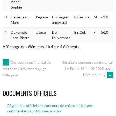
Anne-
Sophie
3
Devie Jean-
Pegase
Du Berger
B.Beauce
M
62.0
Marc
ancestral
4
Dexemple
Utece
De
BE.Col.
F
56.0
Jean-Pierre
l'ouvernhat
Affichage des éléments 1 à 4 sur 4 éléments
NAVIGATION
←
Concours continental de
Résultats concours continental,
Le Pizou, 13-14.09.2025, juge:
Mézériat 2025, mot du juge,
D.Voucouloux
→
J.Marguet
DES
ARTICLES
DOCUMENTS OFFICIELS
Règlement officiel des concours de chiens de berger
continentaux sur troupeaux 2022