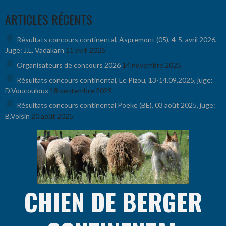
Aller
ARTICLES RÉCENTS
au
contenu
Résultats concours continental, Aspremont (05), 4-5. avril 2026,
Juge: J.L. Vadakarn
11 avril 2026
Organisateurs de concours 2026
14 novembre 2025
Résultats concours continental, Le Pizou, 13-14.09.2025, juge:
D.Voucouloux
18 septembre 2025
Résultats concours continental Poeke (BE), 03 août 2025, juge:
B.Voisin
20 août 2025
CHIEN DE BERGER