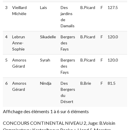
3
Vieillard
Lais
Des
B.Picard
F
127.5
Michèle
jardins
de
Damalis
4
Lebrun
Sikadelle
Bergers
B.Picard
F
120.0
Anne-
des
Sophie
Fays
5
Amoros
Syrah
Bergers
B.Picard
F
120.0
Gérard
des
Fays
6
Amoros
Nindja
Des
B.Brie
F
81.5
Gérard
Bergers
du
Désert
Affichage des éléments 1 à 6 sur 6 éléments
CONCOURS CONTINENTAL NIVEAU 2, Juge: B.Voisin
Organisateur : Kasteelhoeve Poeke + Hond & Meester