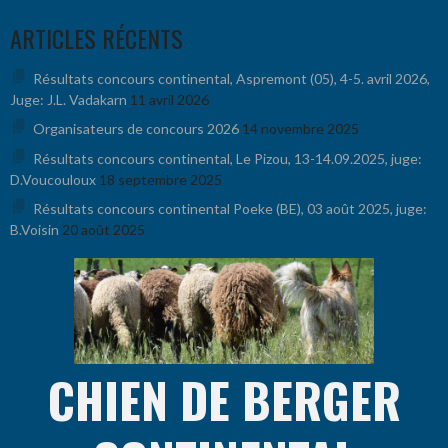
Aller
ARTICLES RÉCENTS
au
contenu
Résultats concours continental, Aspremont (05), 4-5. avril 2026,
Juge: J.L. Vadakarn
11 avril 2026
Organisateurs de concours 2026
14 novembre 2025
Résultats concours continental, Le Pizou, 13-14.09.2025, juge:
D.Voucouloux
18 septembre 2025
Résultats concours continental Poeke (BE), 03 août 2025, juge:
B.Voisin
20 août 2025
CHIEN DE BERGER