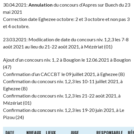
30.04.2021:
Annulation
du concours d’Aspres sur Buech du 23
mai 2021
Corrrection date Eghezee octobre: 2 et 3 octobre et non pas 3
et 4 octobre.
23.03.2021: Modiication de date du concours niv. 1,2,3 les 7-8
août 2021 au lieu du 21-22 août 2021, à Mézériat (01)
Ajout d’un concours niv. 1, 2 à Bouglon le 12.06.2021 à Bouglon
(47)
Confirmation d’un CACCBT le 09 juillet 2021, à Eghezee (B)
Confirmation du concours niv. 1,2,3 les 10-11 juillet 2021, à
Eghezee (B)
Confirmation du concours niv. 1,2,3 les 21-22 août 2021, à
Mézériat (01)
Confirmation du concours niv. 1,2,3 les 19-20 juin 2021, à Le
Pizou (24)
DATE
NIVEAUX
LIEUX
JUGE
RESPONSABLE
RÉ