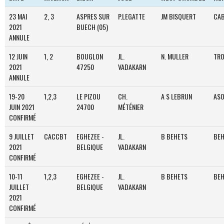
23 MAI
2, 3
ASPRES SUR
P.LEGATTE
JM BISQUERT
CA
2021
BUECH (05)
ANNULE
12 JUIN
1, 2
BOUGLON
JL.
N. MULLER
TR
2021
47250
VADAKARN
ANNULE
19-20
1,2,3
LE PIZOU
CH.
A S LEBRUN
AS
JUIN 2021
24700
MÉTÉNIER
CONFIRMÉ
9 JUILLET
CACCBT
EGHEZEE -
JL.
B BEHETS
BEH
2021
BELGIQUE
VADAKARN
CONFIRMÉ
10-11
1,2,3
EGHEZEE -
JL.
B BEHETS
BEH
JUILLET
BELGIQUE
VADAKARN
2021
CONFIRMÉ