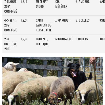
7-8 AOÛT
1,2, 3
MÉZÉRIAT
CH.
G. AMOROS
AM
2021
01660
MÉTÉNIER
CONFIRMÉ
4-5 SEPT.
1,2,3
SAINT
J. MARGUET
B. SCELLES
CH
2021
LAURENT DE
CONFIRMÉ
TERREGATTE
2-3
1,2,3
EGHEZEE,
M.MONTAILLÉ
B BEHETS
BEH
OCTOBRE
BELGIQUE
2021