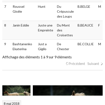
7
Roussel
Hunt
Du
B.BELGE
M
Gisèle
Crépuscule
des Loups
8
Janin Eddie
Juste une
Du Mont
B.BEAUCE
F
Empreinte
des
Croisettes
9
Bashtanenko
Just a
De
BE.COLLIE
M
Ekaterina
Gigilo
Chester
Affichage des éléments 1 à 9 sur 9 éléments
Précédent
Suivant
8 mai 2018