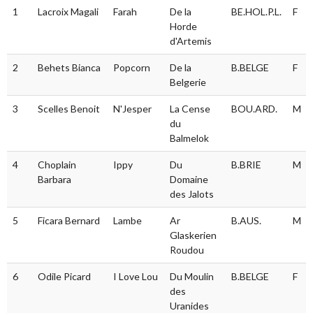
#
Conducteur
Nom du
Affixe
Race
S
1
Lacroix Magali
Farah
De la
BE.HOL.P.L.
F
chien
Horde
d'Artemis
2
Behets Bianca
Popcorn
De la
B.BELGE
F
Belgerie
3
Scelles Benoit
N'Jesper
La Cense
BOU.ARD.
M
du
Balmelok
4
Choplain
Ippy
Du
B.BRIE
M
Barbara
Domaine
des Jalots
5
Ficara Bernard
Lambe
Ar
B.AUS.
M
Glaskerien
Roudou
6
Odile Picard
I Love Lou
Du Moulin
B.BELGE
F
des
Uranides