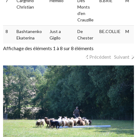
7
Cargnino
Hemilio
Des
B.BRIE
M
Christian
Monts
d'en
Crauzille
8
Bashtanenko
Just a
De
BE.COLLIE
M
Ekaterina
Gigilo
Chester
Affichage des éléments 1 à 8 sur 8 éléments
Précédent
Suivant