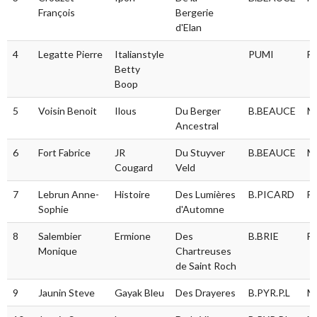
François
Bergerie
d'Elan
4
Legatte Pierre
Italianstyle
PUMI
F
Betty
Boop
5
Voisin Benoit
Ilous
Du Berger
B.BEAUCE
M
Ancestral
6
Fort Fabrice
JR
Du Stuyver
B.BEAUCE
M
Cougard
Veld
7
Lebrun Anne-
Histoire
Des Lumières
B.PICARD
F
Sophie
d'Automne
8
Salembier
Ermione
Des
B.BRIE
F
Monique
Chartreuses
de Saint Roch
9
Jaunin Steve
Gayak Bleu
Des Drayeres
B.PYR.P.L
M