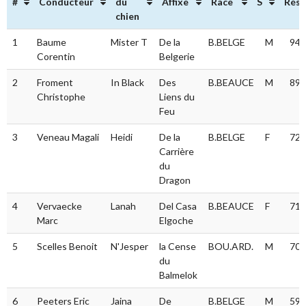
#
Conducteur
du
Affixe
Race
S
Résu
chien
#
Conducteur
Nom
Affixe
Race
S
Rés
1
Baume
Mister T
De la
B.BELGE
M
94.
du
Corentin
Belgerie
chien
2
Froment
In Black
Des
B.BEAUCE
M
89.
Christophe
Liens du
Feu
3
Veneau Magali
Heidi
De la
B.BELGE
F
72.
Carrière
du
Dragon
4
Vervaecke
Lanah
Del Casa
B.BEAUCE
F
71.
Marc
Elgoche
5
Scelles Benoit
N'Jesper
la Cense
BOU.ARD.
M
70.
du
Balmelok
6
Peeters Eric
Jaina
De
B.BELGE
M
59.