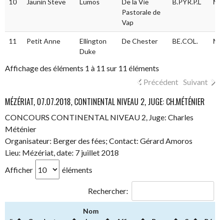
10
Jaunin Steve
Lumos
De la Vie
B.PYR.P.L
M
Pastorale de
Vap
11
Petit Anne
Ellington
De Chester
BE.COL.
M
Duke
Affichage des éléments 1 à 11 sur 11 éléments
Précédent
Suivant
MÉZÉRIAT, 07.07.2018, CONTINENTAL NIVEAU 2, JUGE: CH.MÉTÉNIER
CONCOURS CONTINENTAL NIVEAU 2, Juge: Charles
Méténier
Organisateur: Berger des fées; Contact: Gérard Amoros
Lieu: Mézériat, date: 7 juillet 2018
Afficher
éléments
Rechercher:
Nom