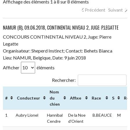
Affichage des éléments 1 à 8 sur 8 éléments
Précédent
Suivant
NAMUR (B), 09.06.2018, CONTINENTAL NIVEAU 2, JUGE: P.LEGATTE
CONCOURS CONTINENTAL NIVEAU 2, Juge: Pierre
Legatte
Organisateur: Sheperd Instinct; Contact: Behets Bianca
Lieu: NAMUR, Belgique, Date: 9 juin 2018
Afficher
éléments
Rechercher:
Nom
#
Conducteur
du
Affixe
Race
S
Ré
chien
#
Conducteur
Nom
Affixe
Race
S
R
1
Aubry Lionel
Hannibal
De la Noe
B.BEAUCE
M
8
du
Cendre
d'Orient
chien