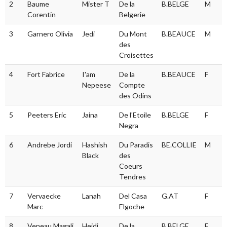
2
Baume
Mister T
De la
B.BELGE
M
8
Corentin
Belgerie
3
Garnero Olivia
Jedi
Du Mont
B.BEAUCE
M
8
des
Croisettes
4
Fort Fabrice
I'am
De la
B.BEAUCE
F
7
Nepeese
Compte
des Odins
5
Peeters Eric
Jaina
De l'Etoile
B.BELGE
F
5
Negra
6
Andrebe Jordi
Hashish
Du Paradis
BE.COLLIE
M
4
Black
des
Coeurs
Tendres
7
Vervaecke
Lanah
Del Casa
G.AT
F
4
Marc
Elgoche
8
Veneau Magali
Heidi
De la
B.BELGE
F
7