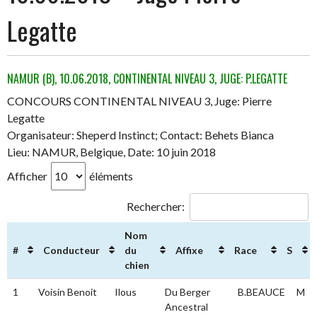
Legatte
NAMUR (B), 10.06.2018, CONTINENTAL NIVEAU 3, JUGE: P.LEGATTE
CONCOURS CONTINENTAL NIVEAU 3, Juge: Pierre
Legatte
Organisateur: Sheperd Instinct; Contact: Behets Bianca
Lieu: NAMUR, Belgique, Date: 10 juin 2018
Afficher
éléments
Rechercher:
Nom
#
Conducteur
du
Affixe
Race
S
chien
#
Conducteur
Nom
Affixe
Race
S
1
Voisin Benoit
Ilous
Du Berger
B.BEAUCE
M
du
Ancestral
chien