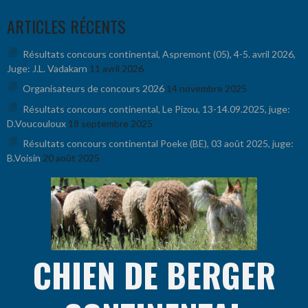
Aller
ARTICLES RÉCENTS
au
contenu
Résultats concours continental, Aspremont (05), 4-5. avril 2026,
Juge: J.L. Vadakarn
11 avril 2026
Organisateurs de concours 2026
14 novembre 2025
Résultats concours continental, Le Pizou, 13-14.09.2025, juge:
D.Voucouloux
18 septembre 2025
Résultats concours continental Poeke (BE), 03 août 2025, juge:
B.Voisin
20 août 2025
CHIEN DE BERGER