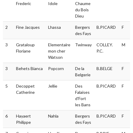
chien
Frederic
Idole
Chaume
du Bois
Dieu
2
Fine Jacques
Lhassa
Bergers
B.PICARD
F
des Fays
3
Grataloup
Elementaire
Twinway
COLLEY.
M
Floriane
mon cher
P.C.
Watson
3
Behets Bianca
Popcorn
De la
B.BELGE
F
Belgerie
5
Decoppet
Jellie
Des
B.PICARD
F
Catherine
Falaises
d'Fort
les Bans
6
Hayaert
Nahla
Bergers
B.PICARD
F
Philippe
des Fays