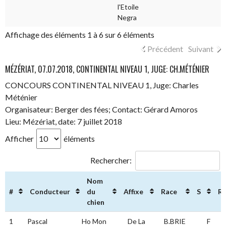
l'Etoile
Negra
Affichage des éléments 1 à 6 sur 6 éléments
Précédent
Suivant
MÉZÉRIAT, 07.07.2018, CONTINENTAL NIVEAU 1, JUGE: CH.MÉTÉNIER
CONCOURS CONTINENTAL NIVEAU 1, Juge: Charles
Méténier
Organisateur: Berger des fées; Contact: Gérard Amoros
Lieu: Mézériat, date: 7 juillet 2018
Afficher
éléments
Rechercher:
Nom
#
Conducteur
du
Affixe
Race
S
Ré
chien
#
Conducteur
Nom du
Affixe
Race
S
1
Pascal
Ho Mon
De La
B.BRIE
F