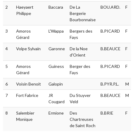
2
Haeyaert
Baccara
De La
BOU.ARD.
F
Philippe
Bergerie
Bourbonnaise
3
Amoros
L'Wappa
Bergers des
B.PICARD
F
Gérard
Fays
4
Volpe Sylvain
Garonne
De la Noe
B.BEAUCE
F
d'Orient
5
Amoros
Guiness
Berger des
B.PICARD
F
Gérard
Fays
6
Voisin Benoit
Galopin
B.PYR.P.L.
M
7
Fort Fabrice
JR
Du Stuyver
B.BEAUCE
M
Cougard
Veld
8
Salembier
Ermione
Des
B.BRIE
F
Monique
Chartreuses
de Saint Roch