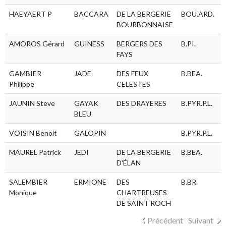
HAEYAERT P
BACCARA
DE LA BERGERIE
BOU.ARD.
F
BOURBONNAISE
AMOROS Gérard
GUINESS
BERGERS DES
B.PI.
F
FAYS
GAMBIER
JADE
DES FEUX
B.BEA.
F
Philippe
CELESTES
JAUNIN Steve
GAYAK
DES DRAYERES
B.PYR.P.L.
BLEU
VOISIN Benoit
GALOPIN
B.PYR.P.L.
MAUREL Patrick
JEDI
DE LA BERGERIE
B.BEA.
D'ÉLAN
SALEMBIER
ERMIONE
DES
B.BR.
F
Monique
CHARTREUSES
DE SAINT ROCH
Précédent
Suivant