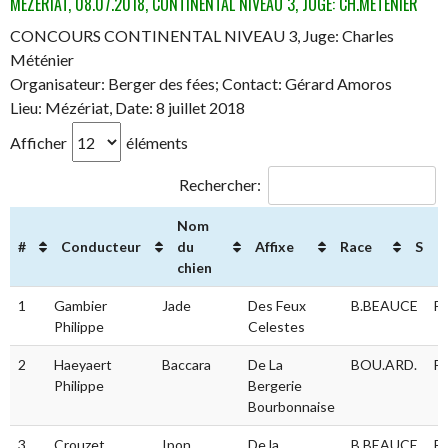
MÉZÉRIAT, 08.07.2018, CONTINENTAL NIVEAU 3, JUGE: CH.MÉTÉNIER
CONCOURS CONTINENTAL NIVEAU 3, Juge: Charles
Méténier
Organisateur: Berger des fées; Contact: Gérard Amoros
Lieu: Mézériat, Date: 8 juillet 2018
Afficher
éléments
Rechercher:
Nom
#
Conducteur
du
Affixe
Race
S
chien
#
Conducteur
Nom du
Affixe
Race
S
1
Gambier
Jade
Des Feux
B.BEAUCE
F
chien
Philippe
Celestes
2
Haeyaert
Baccara
De La
BOU.ARD.
F
Philippe
Bergerie
Bourbonnaise
3
Crouzet
Ipon
De la
B.BEAUCE
F