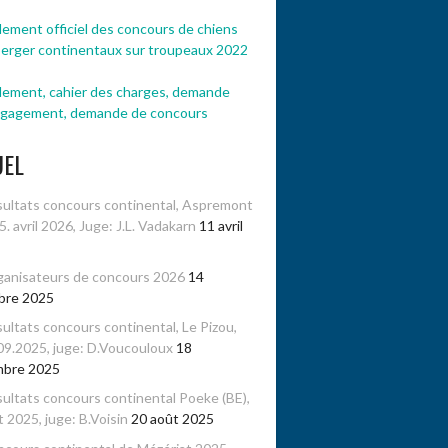
ement officiel des concours de chiens
berger continentaux sur troupeaux 2022
lement, cahier des charges, demande
ngagement, demande de concours
UEL
ultats concours continental, Aspremont
-5. avril 2026, Juge: J.L. Vadakarn
11 avril
anisateurs de concours 2026
14
bre 2025
ultats concours continental, Le Pizou,
09.2025, juge: D.Voucouloux
18
mbre 2025
ultats concours continental Poeke (BE),
 2025, juge: B.Voisin
20 août 2025