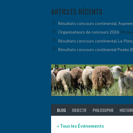
Aller
ARTICLES RÉCENTS
au
contenu
Résultats concours continental, Aspremont
Organisateurs de concours 2026
14 nov
Résultats concours continental, Le Pizo
Résultats concours continental Poeke (BE
BLOG
OBJECTIF
PHILOSOPHIE
HISTOR
« Tous les Évènements