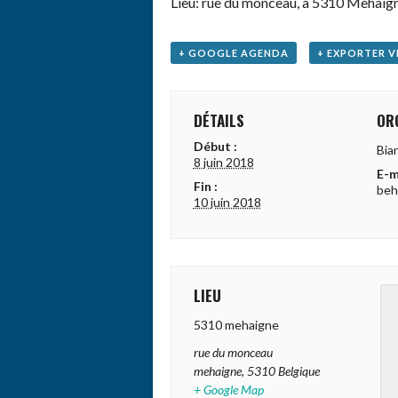
Lieu: rue du monceau, à 5310 Mehaign
+ GOOGLE AGENDA
+ EXPORTER V
DÉTAILS
OR
Début :
Bia
8 juin 2018
E-m
Fin :
beh
10 juin 2018
LIEU
5310 mehaigne
rue du monceau
mehaigne
,
5310
Belgique
+ Google Map