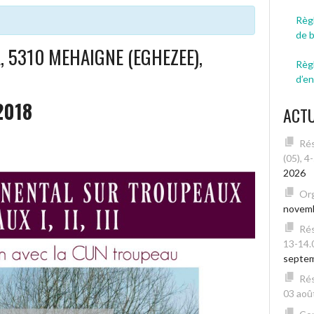
Règl
de 
 5310 MEHAIGNE (EGHEZEE),
Règ
d’e
2018
ACT
Rés
(05), 4
2026
Org
novem
Rés
13-14.
septe
Rés
03 août