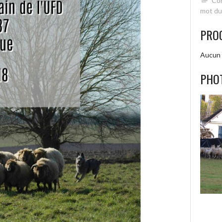
Con
mot du
PRO
Aucun 
PHO