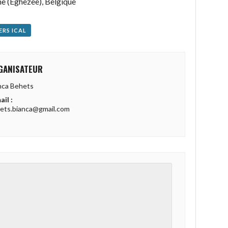
e (Eghezee), Belgique
ERS ICAL
GANISATEUR
nca Behets
ail :
ets.bianca@gmail.com