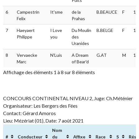
Puits
6
Campestrin
It'sme
de la
B.BEAUCE
F
11
Felix
Prahas
7
Haeyaert
I Love
Du Moulin
B.BELGE
F
11
Philippe
you
des
Uranides
8
Vervaecke
N'Luis
A Dream
G.AT
M
10
Marc
of Bear'd
Affichage des éléments 1 à 8 sur 8 éléments
CONCOURS CONTINENTAL NIVEAU 2, Juge: Ch.Méténier
Organisateur: Les Bergers des Fées
Contact: Gérard Amoros
Lieu: Mézériat (01), Date: 7 août 2021
Nom
#
Conducteur
du
Affixe
Race
S
Résu