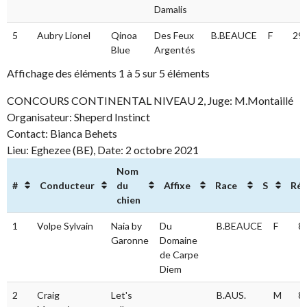
Damalis
5
Aubry Lionel
Qinoa
Des Feux
B.BEAUCE
F
29.
Blue
Argentés
Affichage des éléments 1 à 5 sur 5 éléments
CONCOURS CONTINENTAL NIVEAU 2, Juge: M.Montaillé
Organisateur: Sheperd Instinct
Contact: Bianca Behets
Lieu: Eghezee (BE), Date: 2 octobre 2021
Nom
#
Conducteur
du
Affixe
Race
S
Rés
chien
#
Conducteur
Nom
Affixe
Race
S
R
1
Volpe Sylvain
Naia by
Du
B.BEAUCE
F
8
du
Garonne
Domaine
chien
de Carpe
Diem
2
Craig
Let's
B.AUS.
M
8