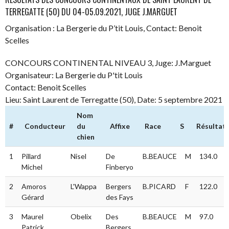
TERREGATTE (50) DU 04-05.09.2021, JUGE J.MARGUET
Organisation : La Bergerie du P’tit Louis, Contact: Benoit
Scelles
CONCOURS CONTINENTAL NIVEAU 3, Juge: J.Marguet
Organisateur: La Bergerie du P'tit Louis
Contact: Benoit Scelles
Lieu: Saint Laurent de Terregatte (50), Date: 5 septembre 2021
Nom
#
Conducteur
du
Affixe
Race
S
Résultat
chien
#
Conducteur
Nom du
Affixe
Race
S
Résultat
1
Pillard
Nisel
De
B.BEAUCE
M
134.0
chien
Michel
Finberyo
2
Amoros
L'Wappa
Bergers
B.PICARD
F
122.0
Gérard
des Fays
3
Maurel
Obelix
Des
B.BEAUCE
M
97.0
Patrick
Bergers