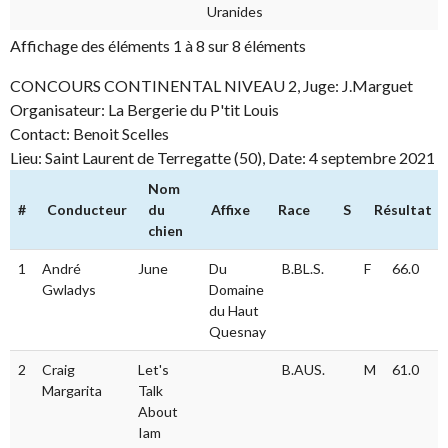
Uranides
Affichage des éléments 1 à 8 sur 8 éléments
CONCOURS CONTINENTAL NIVEAU 2, Juge: J.Marguet
Organisateur: La Bergerie du P'tit Louis
Contact: Benoit Scelles
Lieu: Saint Laurent de Terregatte (50), Date: 4 septembre 2021
Nom
#
Conducteur
du
Affixe
Race
S
Résultat
chien
#
Conducteur
Nom du
Affixe
Race
S
Résulta
1
André
June
Du
B.BL.S.
F
66.0
chien
Gwladys
Domaine
du Haut
Quesnay
2
Craig
Let's
B.AUS.
M
61.0
Margarita
Talk
About
Iam