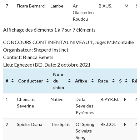
7
Ficara Bernard
Lambe
Ar
B.AUS.
M
5
Glaskerien
Roudou
Affichage des éléments 1 à 7 sur 7 éléments
CONCOURS CONTINENTAL NIVEAU 1, Juge: M.Montaillé
Organisateur: Sheperd Instinct
Contact: Bianca Behets
Lieu: Eghezee (BE), Date: 2 octobre 2021
Nom
#
Conducteur
du
Affixe
Race
S
Rés
chien
#
Conducteur
Nom du
Affixe
Race
S
Ré
1
Chomant
Native
De la
B.PYR.P.L
F
67
chien
Severine
Seve des
Pyrénees
2
Spieler Diana
The Spirit
Of Spirng
BE.COL
F
63
Solveigs
Song