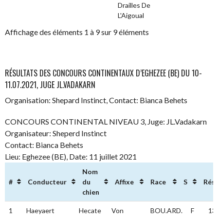
Drailles De
L'Aigoual
Affichage des éléments 1 à 9 sur 9 éléments
RÉSULTATS DES CONCOURS CONTINENTAUX D’EGHEZEE (BE) DU 10-
11.07.2021, JUGE JL.VADAKARN
Organisation: Shepard Instinct, Contact: Bianca Behets
CONCOURS CONTINENTAL NIVEAU 3, Juge: JL.Vadakarn
Organisateur: Sheperd Instinct
Contact: Bianca Behets
Lieu: Eghezee (BE), Date: 11 juillet 2021
Nom
#
Conducteur
du
Affixe
Race
S
Résu
chien
#
Conducteur
Nom
Affixe
Race
S
Ré
1
Haeyaert
Hecate
Von
BOU.ARD.
F
13
du