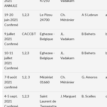
2021
47250
Vadakarn
ANNULE
19-20
1,2,3
Le Pizou
Ch.
A S Lebrun
juin 2021
24700
Méténier
Confirmé
9 juillet
CACCBT
Eghezee -
JL.
B Behets
2021
Belgique
Vadakarn
Confirmé
10-11
1,2,3
Eghezee -
JL.
B Behets
juillet
Belgique
Vadakarn
2021
Confirmé
7-8 août
1,2, 3
Mézériat
Ch.
G. Amoros
2021
01660
Méténier
confirmé
4-5 sept.
1,2,3
Saint
J. Marguet
B. Scelles
2021
Laurent de
Confirmé
Terregatte