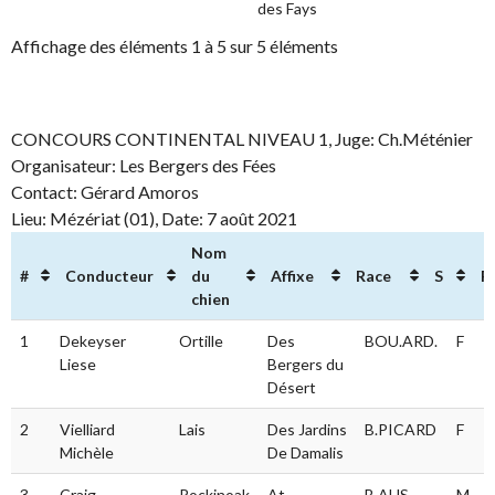
des Fays
Affichage des éléments 1 à 5 sur 5 éléments
CONCOURS CONTINENTAL NIVEAU 1, Juge: Ch.Méténier
Organisateur: Les Bergers des Fées
Contact: Gérard Amoros
Lieu: Mézériat (01), Date: 7 août 2021
Nom
#
Conducteur
du
Affixe
Race
S
R
chien
#
Conducteur
Nom du
Affixe
Race
S
1
Dekeyser
Ortille
Des
BOU.ARD.
F
chien
Liese
Bergers du
Désert
2
Vielliard
Lais
Des Jardins
B.PICARD
F
Michèle
De Damalis
3
Craig
Rockinoak
At
B.AUS.
M