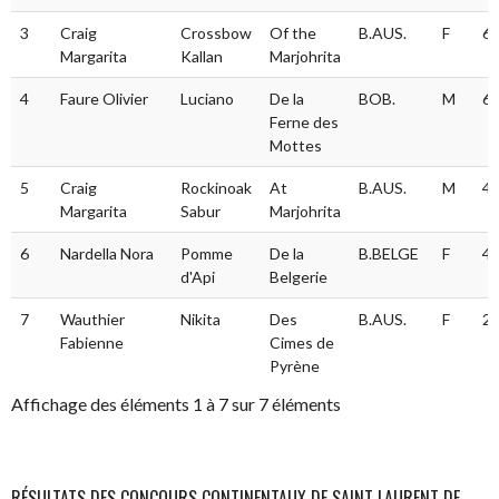
3
Craig
Crossbow
Of the
B.AUS.
F
62
Margarita
Kallan
Marjohrita
4
Faure Olivier
Luciano
De la
BOB.
M
61
Ferne des
Mottes
5
Craig
Rockinoak
At
B.AUS.
M
49
Margarita
Sabur
Marjohrita
6
Nardella Nora
Pomme
De la
B.BELGE
F
42
d'Api
Belgerie
7
Wauthier
Nikita
Des
B.AUS.
F
29
Fabienne
Cimes de
Pyrène
Affichage des éléments 1 à 7 sur 7 éléments
RÉSULTATS DES CONCOURS CONTINENTAUX DE SAINT LAURENT DE