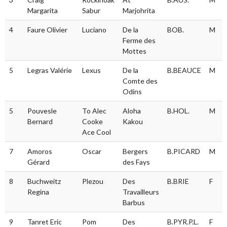
Margarita
Sabur
Marjohrita
4
Faure Olivier
Luciano
De la
BOB.
M
Ferme des
Mottes
5
Legras Valérie
Lexus
De la
B.BEAUCE
M
Comte des
Odins
5
Pouvesle
To Alec
Aloha
B.HOL.
M
Bernard
Cooke
Kakou
Ace Cool
7
Amoros
Oscar
Bergers
B.PICARD
M
Gérard
des Fays
8
Buchweitz
Plezou
Des
B.BRIE
F
Regina
Travailleurs
Barbus
9
Tanret Eric
Pom
Des
B.PYR.P.L.
F