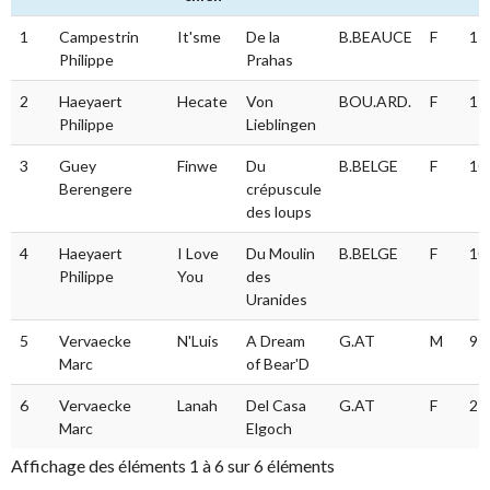
#
Conducteur
Nom
Affixe
Race
S
Ré
1
Campestrin
It'sme
De la
B.BEAUCE
F
11
du
Philippe
Prahas
chien
2
Haeyaert
Hecate
Von
BOU.ARD.
F
11
Philippe
Lieblingen
3
Guey
Finwe
Du
B.BELGE
F
10
Berengere
crépuscule
des loups
4
Haeyaert
I Love
Du Moulin
B.BELGE
F
10
Philippe
You
des
Uranides
5
Vervaecke
N'Luis
A Dream
G.AT
M
95
Marc
of Bear'D
6
Vervaecke
Lanah
Del Casa
G.AT
F
27
Marc
Elgoch
Affichage des éléments 1 à 6 sur 6 éléments