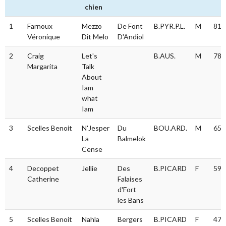
chien
#
Conducteur
Nom
Affixe
Race
S
Rés
1
Farnoux
Mezzo
De Font
B.PYR.P.L.
M
81.
du
Véronique
Dit Melo
D'Andiol
chien
2
Craig
Let's
B.AUS.
M
78.
Margarita
Talk
About
Iam
what
Iam
3
Scelles Benoit
N'Jesper
Du
BOU.ARD.
M
65.
La
Balmelok
Cense
4
Decoppet
Jellie
Des
B.PICARD
F
59.
Catherine
Falaises
d'Fort
les Bans
5
Scelles Benoit
Nahla
Bergers
B.PICARD
F
47.