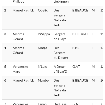
Philippe
Lieblingen
chien
2
Maurel Patrick
Obelix
Des
B.BEAUCE
M
12
Bergers
Noirs du
Jedi
3
Amoros
L'Wappa
Bergers
B.PICARD
F
12
Gérard
des Fays
4
Amoros
Nindja
Des
B.BRIE
F
12
Gérard
Bergers
du Desert
5
Vervaecke
N'Luis
A Dream
G.AT
M
12
Marc
of Bear'D
6
Maurel Patrick
Mambo
Des
B.BEAUCE
M
10
Bergers
Noirs du
Jedi
7
Vervaecke
Lanah
Del Casa
G.AT
F
77