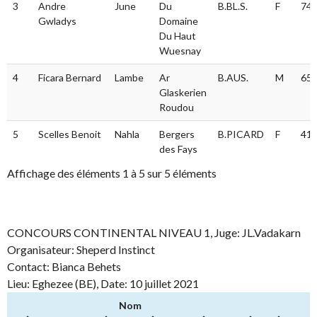
3
Andre
June
Du
B.BL.S.
F
74.
Gwladys
Domaine
Du Haut
Wuesnay
4
Ficara Bernard
Lambe
Ar
B.AUS.
M
65.
Glaskerien
Roudou
5
Scelles Benoit
Nahla
Bergers
B.PICARD
F
41.
des Fays
Affichage des éléments 1 à 5 sur 5 éléments
CONCOURS CONTINENTAL NIVEAU 1, Juge: JL.Vadakarn
Organisateur: Sheperd Instinct
Contact: Bianca Behets
Lieu: Eghezee (BE), Date: 10 juillet 2021
Nom