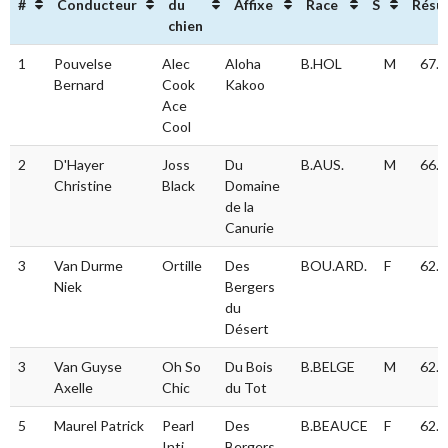
#
Conducteur
du
Affixe
Race
S
Résu
chien
#
Conducteur
Nom
Affixe
Race
S
Rés
1
Pouvelse
Alec
Aloha
B.HOL
M
67.5
du
Bernard
Cook
Kakoo
chien
Ace
Cool
2
D'Hayer
Joss
Du
B.AUS.
M
66.8
Christine
Black
Domaine
de la
Canurie
3
Van Durme
Ortille
Des
BOU.ARD.
F
62.5
Niek
Bergers
du
Désert
3
Van Guyse
Oh So
Du Bois
B.BELGE
M
62.5
Axelle
Chic
du Tot
5
Maurel Patrick
Pearl
Des
B.BEAUCE
F
62.0
Inti
Bergers