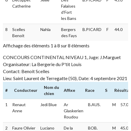
Catherine
Falaises
d'Fort
les Bans
8
Scelles
Nahla
Bergers
B.PICARD
F
44.0
Benoit
des Fays
Affichage des éléments 1 à 8 sur 8 éléments
CONCOURS CONTINENTAL NIVEAU 1, Juge: J.Marguet
Organisateur: La Bergerie du P'tit Louis
Contact: Benoit Scelles
Lieu: Saint Laurent de Terregatte (50), Date: 4 septembre 2021
Nom du
#
Conducteur
Affixe
Race
S
Résulta
chien
#
Conducteur
Nom du
Affixe
Race
S
Résu
1
Renaut
Jedi Blue
Ar
B.AUS.
M
57.0
chien
Anne
Glaskerien
Roudou
2
Faure Olivier
Luciano
De la
BOB.
M
45.0