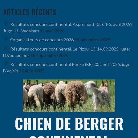
Aller
ARTICLES RÉCENTS
au
contenu
Résultats concours continental, Aspremont (05), 4-5. avril 2026,
Juge: J.L. Vadakarn
11 avril 2026
Organisateurs de concours 2026
14 novembre 2025
Résultats concours continental, Le Pizou, 13-14.09.2025, juge:
D.Voucouloux
18 septembre 2025
Résultats concours continental Poeke (BE), 03 août 2025, juge:
B.Voisin
20 août 2025
CHIEN DE BERGER