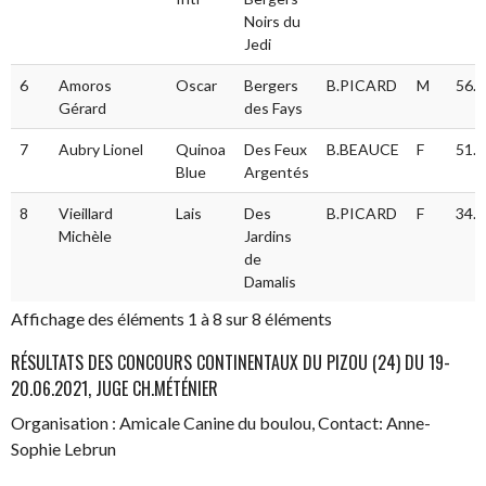
Noirs du
Jedi
6
Amoros
Oscar
Bergers
B.PICARD
M
56.0
Gérard
des Fays
7
Aubry Lionel
Quinoa
Des Feux
B.BEAUCE
F
51.5
Blue
Argentés
8
Vieillard
Lais
Des
B.PICARD
F
34.0
Michèle
Jardins
de
Damalis
Affichage des éléments 1 à 8 sur 8 éléments
RÉSULTATS DES CONCOURS CONTINENTAUX DU PIZOU (24) DU 19-
20.06.2021, JUGE CH.MÉTÉNIER
Organisation : Amicale Canine du boulou, Contact: Anne-
Sophie Lebrun