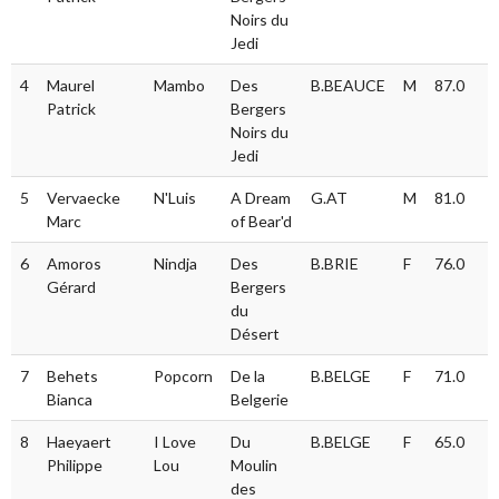
Noirs du
Jedi
4
Maurel
Mambo
Des
B.BEAUCE
M
87.0
Patrick
Bergers
Noirs du
Jedi
5
Vervaecke
N'Luis
A Dream
G.AT
M
81.0
Marc
of Bear'd
6
Amoros
Nindja
Des
B.BRIE
F
76.0
Gérard
Bergers
du
Désert
7
Behets
Popcorn
De la
B.BELGE
F
71.0
Bianca
Belgerie
8
Haeyaert
I Love
Du
B.BELGE
F
65.0
Philippe
Lou
Moulin
des