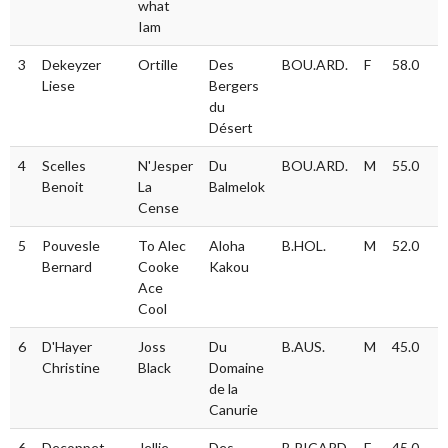
what
Iam
3
Dekeyzer
Ortille
Des
BOU.ARD.
F
58.0
Liese
Bergers
du
Désert
4
Scelles
N'Jesper
Du
BOU.ARD.
M
55.0
Benoit
La
Balmelok
Cense
5
Pouvesle
To Alec
Aloha
B.HOL.
M
52.0
Bernard
Cooke
Kakou
Ace
Cool
6
D'Hayer
Joss
Du
B.AUS.
M
45.0
Christine
Black
Domaine
de la
Canurie
6
Decoppet
Jellie
Des
B.PICARD
F
45.0