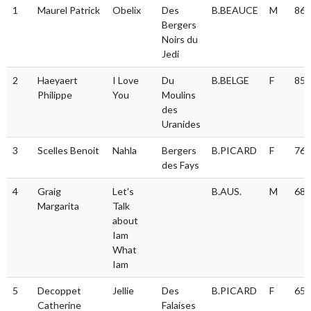
#
Conducteur
Nom
Affixe
Race
S
Rés
1
Maurel Patrick
Obelix
Des
B.BEAUCE
M
86.
du
Bergers
chien
Noirs du
Jedi
2
Haeyaert
I Love
Du
B.BELGE
F
85.
Philippe
You
Moulins
des
Uranides
3
Scelles Benoit
Nahla
Bergers
B.PICARD
F
76.
des Fays
4
Graig
Let's
B.AUS.
M
68.
Margarita
Talk
about
Iam
What
Iam
5
Decoppet
Jellie
Des
B.PICARD
F
65.
Catherine
Falaises