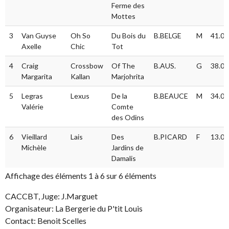
Ferme des
Mottes
3
Van Guyse
Oh So
Du Bois du
B.BELGE
M
41.0
Axelle
Chic
Tot
4
Craig
Crossbow
Of The
B.AUS.
G
38.0
Margarita
Kallan
Marjohrita
5
Legras
Lexus
De la
B.BEAUCE
M
34.0
Valérie
Comte
des Odins
6
Vieillard
Lais
Des
B.PICARD
F
13.0
Michèle
Jardins de
Damalis
Affichage des éléments 1 à 6 sur 6 éléments
CACCBT, Juge: J.Marguet
Organisateur: La Bergerie du P'tit Louis
Contact: Benoit Scelles