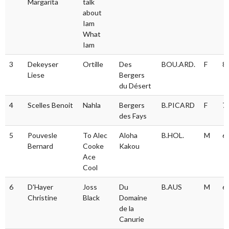
Margarita
talk
about
Iam
What
Iam
3
Dekeyser
Ortille
Des
BOU.ARD.
F
8
Liese
Bergers
du Désert
4
Scelles Benoit
Nahla
Bergers
B.PICARD
F
7
des Fays
5
Pouvesle
To Alec
Aloha
B.HOL.
M
6
Bernard
Cooke
Kakou
Ace
Cool
6
D'Hayer
Joss
Du
B.AUS
M
6
Christine
Black
Domaine
de la
Canurie