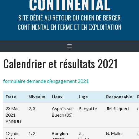
CONTINENTAL
SITE DÉDIÉ AU RETOUR DU CHIEN DE BERGER
CONTINENTAL EN FERME ET EN EXPLOITATION
Calendrier et résultats 2021
formulaire demande d’engagement 2021
Date
Niveaux
Lieux
Juge
Responsable
23 Mai
2, 3
Aspres sur
P.Legatte
JM Bisquert
2021
Buech (05)
ANNULE
12 juin
1, 2
Bouglon
JL.
N. Muller