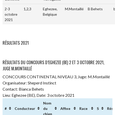
2-3
1,2,3
Eghezee,
M.Montaillé
B Behets
octobre
Belgique
2021
RÉSULTATS 2021
RÉSULTATS DU CONCOURS D’EGHEZEE (BE) 2 ET 3 OCTOBRE 2021,
JUGE M.MONTAILLÉ
CONCOURS CONTINENTAL NIVEAU 3, Juge: M.Montaillé
Organisateur: Sheperd Instinct
Contact: Bianca Behets
Lieu: Eghezee (BE), Date: 3 octobre 2021
Nom
#
Conducteur
du
Affixe
Race
S
Résu
chien