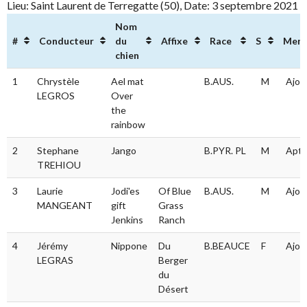
Lieu: Saint Laurent de Terregatte (50), Date: 3 septembre 2021
Nom
#
Conducteur
du
Affixe
Race
S
Ment
chien
#
Conducteur
Nom
Affixe
Race
S
Men
1
Chrystèle
Ael mat
B.AUS.
M
Ajou
du
LEGROS
Over
chien
the
rainbow
2
Stephane
Jango
B.PYR. PL
M
Apt
TREHIOU
3
Laurie
Jodi'es
Of Blue
B.AUS.
M
Ajou
MANGEANT
gift
Grass
Jenkins
Ranch
4
Jérémy
Nippone
Du
B.BEAUCE
F
Ajou
LEGRAS
Berger
du
Désert