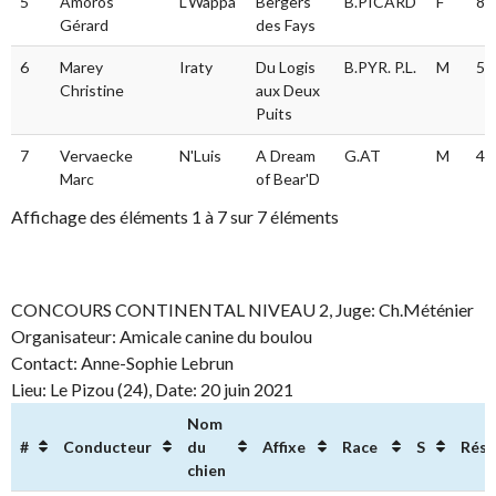
5
Amoros
L'Wappa
Bergers
B.PICARD
F
86
Gérard
des Fays
6
Marey
Iraty
Du Logis
B.PYR. P.L.
M
51
Christine
aux Deux
Puits
7
Vervaecke
N'Luis
A Dream
G.AT
M
41
Marc
of Bear'D
Affichage des éléments 1 à 7 sur 7 éléments
CONCOURS CONTINENTAL NIVEAU 2, Juge: Ch.Méténier
Organisateur: Amicale canine du boulou
Contact: Anne-Sophie Lebrun
Lieu: Le Pizou (24), Date: 20 juin 2021
Nom
#
Conducteur
du
Affixe
Race
S
Résu
chien