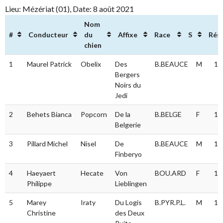
Lieu: Mézériat (01), Date: 8 août 2021
Nom
#
Conducteur
du
Affixe
Race
S
Résu
chien
#
Conducteur
Nom
Affixe
Race
S
Ré
1
Maurel Patrick
Obelix
Des
B.BEAUCE
M
13
du
Bergers
chien
Noirs du
Jedi
2
Behets Bianca
Popcorn
De la
B.BELGE
F
13
Belgerie
3
Pillard Michel
Nisel
De
B.BEAUCE
M
13
Finberyo
4
Haeyaert
Hecate
Von
BOU.ARD
F
12
Philippe
Lieblingen
5
Marey
Iraty
Du Logis
B.PYR.P.L.
M
11
Christine
des Deux