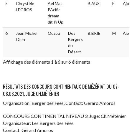
5
Chrystèle
Ael Mat
B.AUS.
F
Ajou
LEGROS
PAcific
dream
dit Pi Up
6
Jean Michel
Ouzou
Des
B.BRIE
M
Ajou
Olen
Bergers
du
Désert
Affichage des éléments 1 à 6 sur 6 éléments
RÉSULTATS DES CONCOURS CONTINENTAUX DE MÉZÉRIAT DU 07-
08.08.2021, JUGE CH.MÉTÉNIER
Organisation: Berger des Fées, Contact: Gérard Amoros
CONCOURS CONTINENTAL NIVEAU 3, Juge: Ch.Méténier
Organisateur: Les Bergers des Fées
Contact: Gérard Amoros