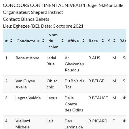
CONCOURS CONTINENTAL NIVEAU 1, Juge: M.Montaillé
Organisateur: Sheperd Instinct
Contact: Bianca Behets
Lieu: Eghezee (BE), Date: 3 octobre 2021
Nom
#
Conducteur
du
Affixe
Race
S
Résu
chien
#
Conducteur
Nom
Affixe
Race
S
Ré
1
Renaut Anne
Jedai
Ar
B.AUS.
M
54.
du
Blue
Glaskerien
chien
Roudou
2
Van Guyse
Oh so
Du Bois du
B.BELGE
M
52.
Axelle
chic
Tot
3
Legras Valérie
Lexus
De la
B.BEAUCE
M
49.
Comte
des Odins
4
Vieillard
Lais
Des
B.PICARD
F
45.
Michèle
Jardins de