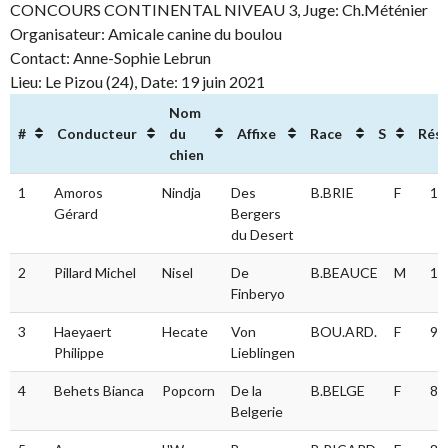
CONCOURS CONTINENTAL NIVEAU 3, Juge: Ch.Méténier
Organisateur: Amicale canine du boulou
Contact: Anne-Sophie Lebrun
Lieu: Le Pizou (24), Date: 19 juin 2021
Nom
#
Conducteur
du
Affixe
Race
S
Résu
chien
#
Conducteur
Nom
Affixe
Race
S
Ré
1
Amoros
Nindja
Des
B.BRIE
F
11
du
Gérard
Bergers
chien
du Desert
2
Pillard Michel
Nisel
De
B.BEAUCE
M
10
Finberyo
3
Haeyaert
Hecate
Von
BOU.ARD.
F
96
Philippe
Lieblingen
4
Behets Bianca
Popcorn
De la
B.BELGE
F
87
Belgerie