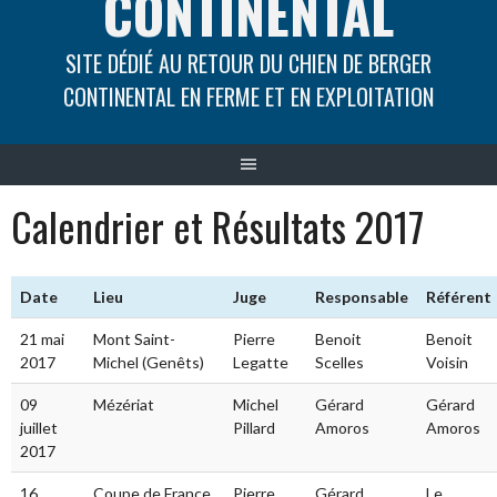
CONTINENTAL
SITE DÉDIÉ AU RETOUR DU CHIEN DE BERGER
CONTINENTAL EN FERME ET EN EXPLOITATION
Calendrier et Résultats 2017
Date
Lieu
Juge
Responsable
Référent
21 mai
Mont Saint-
Pierre
Benoit
Benoit
2017
Michel (Genêts)
Legatte
Scelles
Voisin
09
Mézériat
Michel
Gérard
Gérard
juillet
Pillard
Amoros
Amoros
2017
16
Coupe de France
Pierre
Gérard
Le