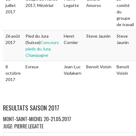
juillet
2017, Mézériat
Legatte
Amoros
comité
2017
du
groupe
de travail
26 août
Pied du Jura
Henri
Steve Jaunin
Steve
2017
(Suisse)
Concours
Cornier
Jaunin
pieds du Jura,
Champagne
8
Evreux
Jean-Luc
Benoit Voisin
Benoit
octobre
Vadakarn
Voisin
2017
RESULTATS SAISON 2017
MONT-SAINT-MICHEL 20-21.05.2017
JUGE: PIERRE LEGATTE