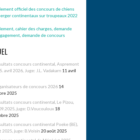
ement officiel des concours de chiens
berger continentaux sur troupeaux 2022
lement, cahier des charges, demande
ngagement, demande de concours
UEL
ultats concours continental, Aspremont
-5. avril 2026, Juge: J.L. Vadakarn
11 avril
anisateurs de concours 2026
14
bre 2025
ultats concours continental, Le Pizou,
09.2025, juge: D.Voucouloux
18
mbre 2025
ultats concours continental Poeke (BE),
 2025, juge: B.Voisin
20 août 2025