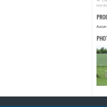
Con
mot du
PRO
Aucun 
PHO