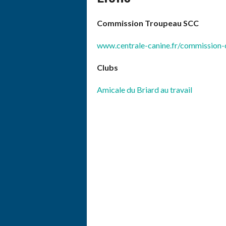
Commission Troupeau SCC
www.centrale-canine.fr/commission-
Clubs
Amicale du Briard au travail