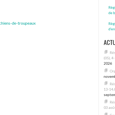
Règl
de 
chiens-de-troupeaux
Règ
d’e
ACT
Rés
(05), 4
2026
Org
novem
Rés
13-14.
septe
Rés
03 août