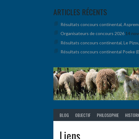
Aller
ARTICLES RÉCENTS
au
contenu
Résultats concours continental, Aspremont
Organisateurs de concours 2026
14 nov
Résultats concours continental, Le Pizo
Résultats concours continental Poeke (BE
BLOG
OBJECTIF
PHILOSOPHIE
HISTOR
Liens