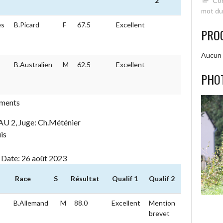
Con
2
mot du
es
B.Picard
F
67.5
Excellent
PRO
Aucun 
B.Australien
M
62.5
Excellent
PHO
éments
, Juge: Ch.Méténier
is
, Date: 26 août 2023
Race
S
Résultat
Qualif 1
Qualif 2
Race
S
Résultat
Qualif 1
Qualif 2
B.Allemand
M
88.0
Excellent
Mention
brevet