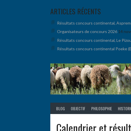
Aller
ARTICLES RÉCENTS
au
contenu
Résultats concours continental, Aspremont
Organisateurs de concours 2026
14 nov
Résultats concours continental, Le Pizo
Résultats concours continental Poeke (BE
BLOG
OBJECTIF
PHILOSOPHIE
HISTOR
Calendrier et résul