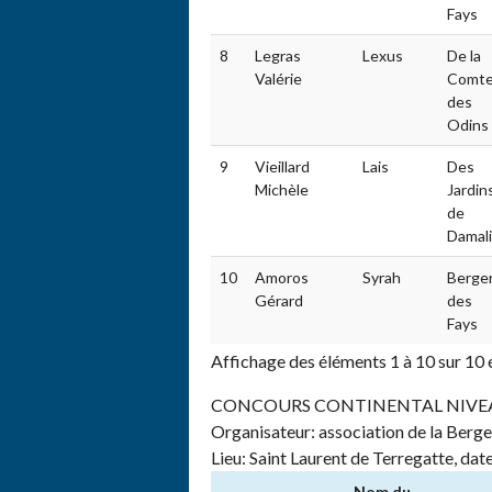
Fays
8
Legras
Lexus
De la
Valérie
Comt
des
Odins
9
Vieillard
Lais
Des
Michèle
Jardin
de
Damal
10
Amoros
Syrah
Berge
Gérard
des
Fays
Affichage des éléments 1 à 10 sur 10
CONCOURS CONTINENTAL NIVEAU 1
Organisateur: association de la Berger
Lieu: Saint Laurent de Terregatte, dat
Nom du