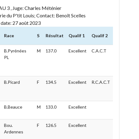
, Juge: Charles Méténier
ie du P'tit Louis; Contact: Benoît Scelles
, date: 27 août 2023
Race
S
Résultat
Qualif 1
Qualif 2
B.Pyrénées
M
137.0
Excellent
C.A.C.T
PL
B.Picard
F
134.5
Excellent
R.C.A.C.T
B.Beauce
M
133.0
Excellent
Bou.
F
126.5
Excellent
Ardennes