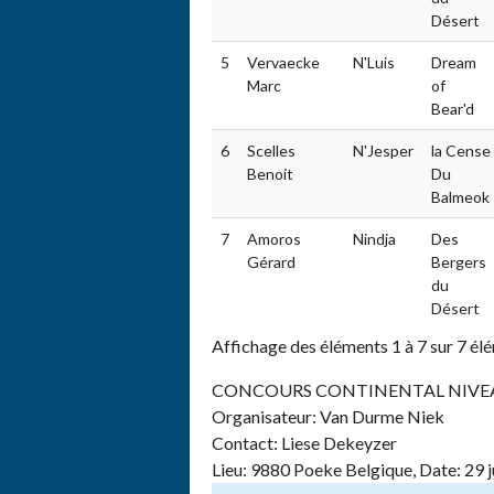
Désert
5
Vervaecke
N'Luis
Dream
Marc
of
Bear'd
6
Scelles
N'Jesper
la Cense
Benoit
Du
Balmeok
7
Amoros
Nindja
Des
Gérard
Bergers
du
Désert
Affichage des éléments 1 à 7 sur 7 él
CONCOURS CONTINENTAL NIVEAU 1
Organisateur: Van Durme Niek
Contact: Liese Dekeyzer
Lieu: 9880 Poeke Belgique, Date: 29 j