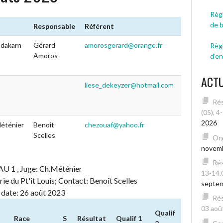
Règl
de 
Responsable
Référent
adakarn
Gérard
amorosgerard@orange.fr
Règ
Amoros
d’e
ACT
liese_dekeyzer@hotmail.com
Rés
(05), 4
2026
éténier
Benoit
chezouaf@yahoo.fr
Scelles
Org
novem
Rés
 , Juge: Ch.Méténier
13-14.
ie du Pt'it Louis; Contact: Benoît Scelles
septe
, date: 26 août 2023
Rés
03 août
Qualif
Race
S
Résultat
Qualif 1