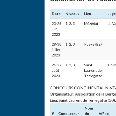
Date
Niveaux
Lieu
Juge
23-25
1, 2, 3
Mézériat
JL V
juin
2023
29-30
1, 2, 3
Poeke (BE)
juillet
2023
26-27
1, 2, 3
Saint-
Ch.M
août
Laurent de
2023
Terregatte
CONCOURS CONTINENTAL NIVEAU 1
Organisateur: association de la Berger
Lieu: Saint Laurent de Terregatte (50)
Nom
#
Conducteur
du
Affixe