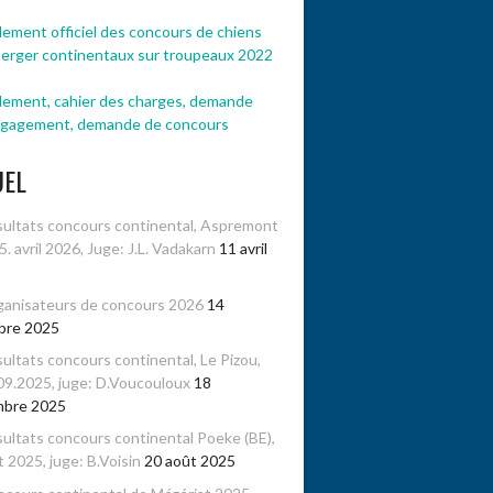
ement officiel des concours de chiens
berger continentaux sur troupeaux 2022
lement, cahier des charges, demande
ngagement, demande de concours
UEL
ultats concours continental, Aspremont
-5. avril 2026, Juge: J.L. Vadakarn
11 avril
anisateurs de concours 2026
14
bre 2025
ultats concours continental, Le Pizou,
09.2025, juge: D.Voucouloux
18
mbre 2025
ultats concours continental Poeke (BE),
 2025, juge: B.Voisin
20 août 2025