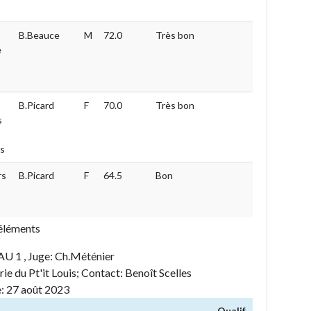
B.Beauce
M
72.0
Très bon
e
B.Picard
F
70.0
Très bon
s
is
rs
B.Picard
F
64.5
Bon
 éléments
 , Juge: Ch.Méténier
ie du Pt'it Louis; Contact: Benoît Scelles
e: 27 août 2023
Qualif