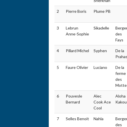
Sherkhan
2
Pierre Boris
Plume PB
3
Lebrun
Sikadelle
Berge
Anne-Sophie
des
Fays
4
Pillard Michel
Syphen
De la
Praha
5
Faure Olivier
Luciano
De la
ferme
des
Motte
6
Pouvesle
Alec
Aloha
Bernard
Cook Ace
Kakou
Cool
7
Selles Benoit
Nahla
Berge
des