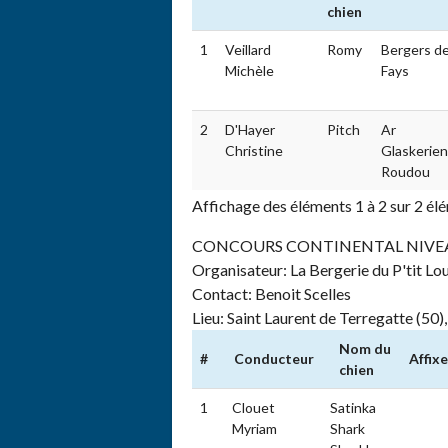
chien
1
Veillard
Romy
Bergers d
Michèle
Fays
2
D'Hayer
Pitch
Ar
Christine
Glaskerien
Roudou
Affichage des éléments 1 à 2 sur 2 él
CONCOURS CONTINENTAL NIVEAU 2
Organisateur: La Bergerie du P'tit Lou
Contact: Benoit Scelles
Lieu: Saint Laurent de Terregatte (50)
Nom du
#
Conducteur
Affixe
chien
#
Conducteur
Nom du
Affixe
1
Clouet
Satinka
chien
Myriam
Shark