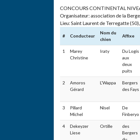
CONCOURS CONTINENTAL NIVEAU 3 
Organisateur: association de la Berger
Lieu: Saint Laurent de Terregatte (50)
Nom du
#
Conducteur
Affixe
chien
1
Marey
Iraty
Du Logis
Christine
aux
deux
puits
2
Amoros
L'Wappa
Bergers
Gérard
des Fays
3
Pillard
Nisel
De
Michel
Finberyo
4
Dekeyzer
Ortille
des
Liese
Bergers
du