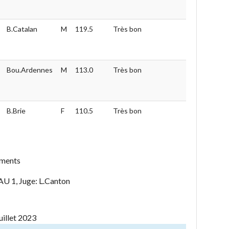
B.Catalan
M
119.5
Très bon
Bou.Ardennes
M
113.0
Très bon
B.Brie
F
110.5
Très bon
éments
, Juge: L.Canton
uillet 2023