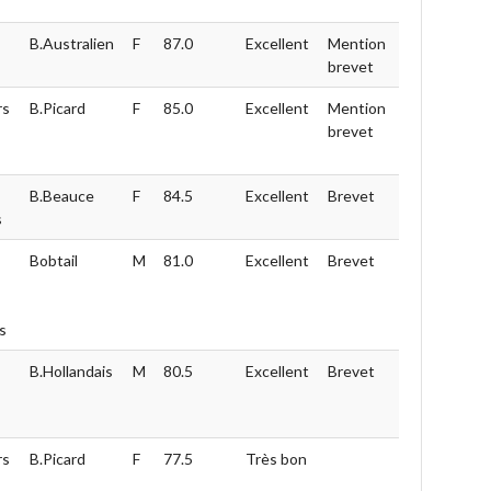
B.Australien
F
87.0
Excellent
Mention
brevet
rs
B.Picard
F
85.0
Excellent
Mention
brevet
B.Beauce
F
84.5
Excellent
Brevet
s
Bobtail
M
81.0
Excellent
Brevet
s
B.Hollandais
M
80.5
Excellent
Brevet
rs
B.Picard
F
77.5
Très bon