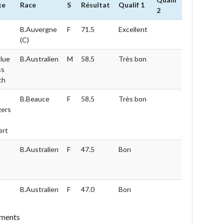
xe
Race
S
Résultat
Qualif 1
2
B.Auvergne
F
71.5
Excellent
(C)
lue
B.Australien
M
58.5
Très bon
ss
ch
B.Beauce
F
58.5
Très bon
gers
ert
B.Australien
F
47.5
Bon
B.Australien
F
47.0
Bon
éments