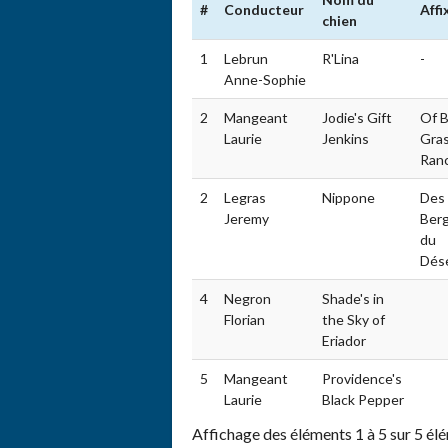
#
Conducteur
Affi
chien
1
Lebrun
R'Lina
-
Anne-Sophie
2
Mangeant
Jodie's Gift
Of B
Laurie
Jenkins
Gra
Ran
2
Legras
Nippone
Des
Jeremy
Ber
du
Dés
4
Negron
Shade's in
Florian
the Sky of
Eriador
5
Mangeant
Providence's
Laurie
Black Pepper
Affichage des éléments 1 à 5 sur 5 él