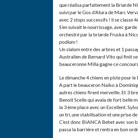
que réalisa parfaitement la Briarde 
suivi par le Gos d’Atura de Marc Verva
avec 2 stops successifs ! il se classe
S’en suivait le nourrissage, avec gard
orchestré par la briarde Fruska à Nicol
podium !
Un slalom entre des arbres et 1 passag
Australien de Bernard Vito qui finit 
beauceronne Milla gagne ce concours
Le dimanche 4 chiens en piste pour le 
A part le beauceron Naiko à Dominique
autres chiens firent merveille. Et 3 br
Benoit Scelle qui avala de fort belle m
la 3 ème place avec un Excellent. Sylv
un tri, une stabilisation et une prise de
C’est donc BIANCA Behet avec son ber
passa la barrière et rentra en bon ordr