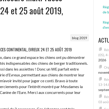
 24 et 25 août 2019,
Règl
de 
Règ
d’e
ACT
blog 2019
ES CONTINENTAL, EVREUX 24 ET 25 AOÛT 2019
Rés
(05), 4
x, dans ce grand espace les chiens ont pu démontrer
2026
ités indispensables des chiens de berger traditionnels.
Org
t aussi dans les assiettes ! Donc un WE parfait entre
novem
irie d’Evreux, permettant aux chiens de montrer leur
Rés
m’avoir invité pour juger ce conti. Bravo à toute
13-14.
emerciements pour l’intérêt montré par Mesdames la
septe
 Canine de l’Eure. Merci aux concurrents pour leur
Rés
03 août
pagné de 2 assesseurs. Ces échanges sont très