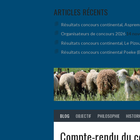
Aller
ARTICLES RÉCENTS
au
contenu
Résultats concours continental, Aspremont
Organisateurs de concours 2026
14 nov
Résultats concours continental, Le Pizo
Résultats concours continental Poeke (BE
BLOG
OBJECTIF
PHILOSOPHIE
HISTOR
Compte-rendu du co