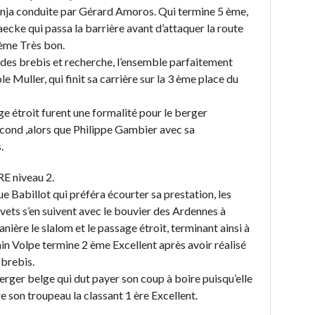
Ninja conduite par Gérard Amoros. Qui termine 5 ème,
ecke qui passa la barrière avant d’attaquer la route
 4ème Très bon.
e des brebis et recherche, l’ensemble parfaitement
e Muller, qui finit sa carrière sur la 3 ème place du
e étroit furent une formalité pour le berger
second ,alors que Philippe Gambier avec sa
.
RE niveau 2.
 Babillot qui préféra écourter sa prestation, les
evets s’en suivent avec le bouvier des Ardennes à
anière le slalom et le passage étroit, terminant ainsi à
ain Volpe termine 2 ème Excellent après avoir réalisé
 brebis.
ger belge qui dut payer son coup à boire puisqu’elle
e son troupeau la classant 1 ère Excellent.