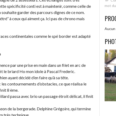
Con
mot du
ette spécificité conti est à maintenir, comme celle de
on souhaite garder des parcours dignes de ce nom.
PRO
étré’’ à ceux qui aiment ça. Ici pas de chrono mais
Aucun 
 races continentales comme le spé border est adapté
PHO
s
ence par une prise en main dans un filet en arc de
it le briard Ho mon idole à Pascal Frederic.
ien ayant décidé d’en faire qu’à sa tête.
 les contournements d’obstacles, ce que réalisa le
init 8 ème.
llard passa avec brio un passage étroit délicat, il finit
 Leon de la bergerade. Delphine Grégoire, qui termine
om très technique.