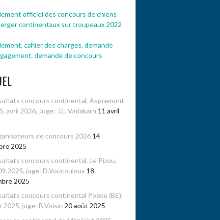
ement officiel des concours de chiens
berger continentaux sur troupeaux 2022
lement, cahier des charges, demande
ngagement, demande de concours
UEL
ultats concours continental, Aspremont
-5. avril 2026, Juge: J.L. Vadakarn
11 avril
anisateurs de concours 2026
14
bre 2025
ultats concours continental, Le Pizou,
09.2025, juge: D.Voucouloux
18
mbre 2025
ultats concours continental Poeke (BE),
 2025, juge: B.Voisin
20 août 2025