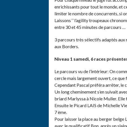
enrichissants pour tout le monde, et c
limiter le nombre de concurrents, si 
Laissons ‘’ l’agility troupeaux chronom
entre 30 et 45 minutes de parcours …
3 parcours très sélectifs adaptés aux
aux Borders.
Niveau 1 samedi, 6 races présente
Le parcours vu de l’intérieur: On comm
cercle mais largement ouvert, ce que f
Cependant Pascal préféra arrêter, le ch
Un long cheminement s’en suivait avec
briard Marlyssa à Nicole Muller. Elle f
Ensuite le Picard LAIS de Michelle Viei
7 ème.
Pour laisser la place au berger belge
avec le qualificatif Bon, après un slal