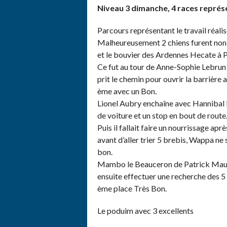
Niveau 3 dimanche, 4 races repré
Parcours représentant le travail réali
Malheureusement 2 chiens furent non 
et le bouvier des Ardennes Hecate à 
Ce fut au tour de Anne-Sophie Lebrun a
prit le chemin pour ouvrir la barrière a
ème avec un Bon.
Lionel Aubry enchaîne avec Hannibal l
de voiture et un stop en bout de route.
Puis il fallait faire un nourrissage apr
avant d’aller trier 5 brebis, Wappa ne 
bon.
Mambo le Beauceron de Patrick Maure
ensuite effectuer une recherche des 5 b
ème place Très Bon.
Le poduim avec 3 excellents