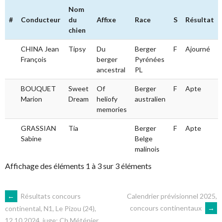
Nom
#
Conducteur
du
Affixe
Race
S
Résultat
chien
CHINA Jean
Tipsy
Du
Berger
F
Ajourné
François
berger
Pyrénées
ancestral
PL
BOUQUET
Sweet
Of
Berger
F
Apte
Marion
Dream
heliofy
australien
memories
GRASSIAN
Tia
Berger
F
Apte
Sabine
Belge
malinois
Affichage des éléments 1 à 3 sur 3 éléments
NAVIGATION
←
Résultats concours
Calendrier prévisionnel 2025,
concours continentaux
→
continental, N1, Le Pizou (24),
12.10.2024, juge: Ch.Méténier