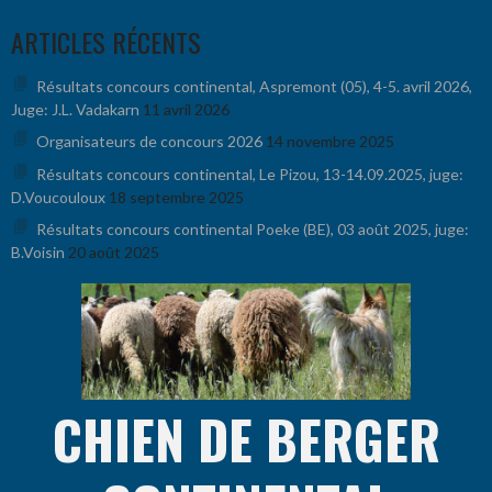
Aller
ARTICLES RÉCENTS
au
contenu
Résultats concours continental, Aspremont (05), 4-5. avril 2026,
Juge: J.L. Vadakarn
11 avril 2026
Organisateurs de concours 2026
14 novembre 2025
Résultats concours continental, Le Pizou, 13-14.09.2025, juge:
D.Voucouloux
18 septembre 2025
Résultats concours continental Poeke (BE), 03 août 2025, juge:
B.Voisin
20 août 2025
CHIEN DE BERGER