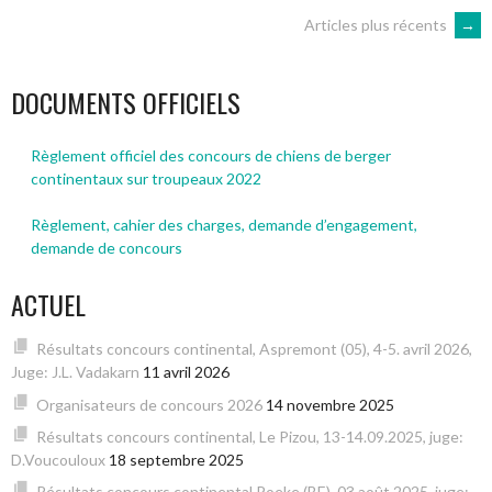
NAVIGATION
Articles plus récents
→
DES
DOCUMENTS OFFICIELS
ARTICLES
Règlement officiel des concours de chiens de berger
continentaux sur troupeaux 2022
Règlement, cahier des charges, demande d’engagement,
demande de concours
ACTUEL
Résultats concours continental, Aspremont (05), 4-5. avril 2026,
Juge: J.L. Vadakarn
11 avril 2026
Organisateurs de concours 2026
14 novembre 2025
Résultats concours continental, Le Pizou, 13-14.09.2025, juge:
D.Voucouloux
18 septembre 2025
Résultats concours continental Poeke (BE), 03 août 2025, juge: