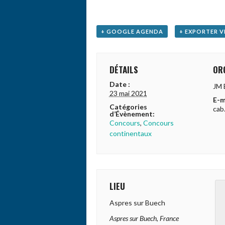
+ GOOGLE AGENDA
+ EXPORTER V
DÉTAILS
OR
Date :
JM 
23 mai 2021
E-m
Catégories
cab
d’Évènement:
Concours
,
Concours
continentaux
LIEU
Aspres sur Buech
Aspres sur Buech
,
France