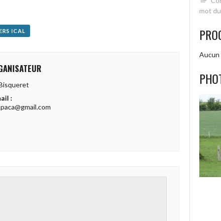
Con
mot du
PRO
ERS ICAL
Aucun 
GANISATEUR
PHO
Bisqueret
ail :
.paca@gmail.com