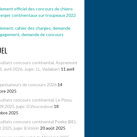
ement officiel des concours de chiens
berger continentaux sur troupeaux 2022
lement, cahier des charges, demande
ngagement, demande de concours
UEL
ultats concours continental, Aspremont
-5. avril 2026, Juge: J.L. Vadakarn
11 avril
anisateurs de concours 2026
14
bre 2025
ultats concours continental, Le Pizou,
09.2025, juge: D.Voucouloux
18
mbre 2025
ultats concours continental Poeke (BE),
 2025, juge: B.Voisin
20 août 2025