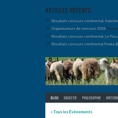
Aller
ARTICLES RÉCENTS
au
contenu
Résultats concours continental, Aspremont
Organisateurs de concours 2026
14 nov
Résultats concours continental, Le Pizo
Résultats concours continental Poeke (BE
BLOG
OBJECTIF
PHILOSOPHIE
HISTOR
« Tous les Évènements