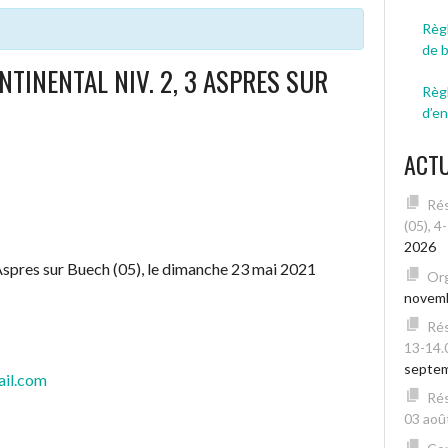
Règl
de 
TINENTAL NIV. 2, 3 ASPRES SUR
Règ
d’e
ACT
Rés
(05), 4
2026
Aspres sur Buech (05), le dimanche 23 mai 2021
Org
novem
Rés
13-14.
septe
il.com
Rés
03 août