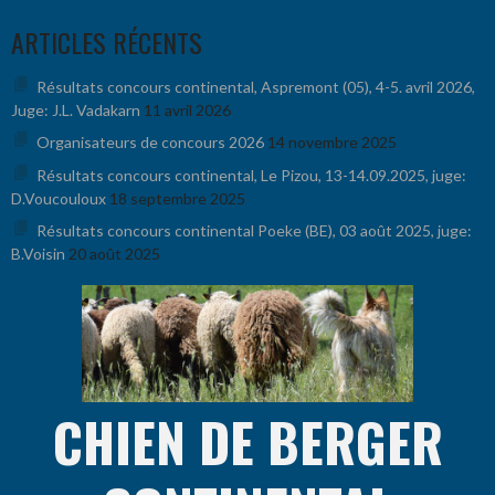
Aller
ARTICLES RÉCENTS
au
contenu
Résultats concours continental, Aspremont (05), 4-5. avril 2026,
Juge: J.L. Vadakarn
11 avril 2026
Organisateurs de concours 2026
14 novembre 2025
Résultats concours continental, Le Pizou, 13-14.09.2025, juge:
D.Voucouloux
18 septembre 2025
Résultats concours continental Poeke (BE), 03 août 2025, juge:
B.Voisin
20 août 2025
CHIEN DE BERGER